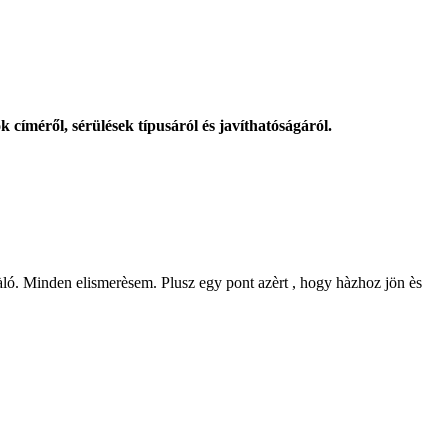
k címéről, sérülések típusáról és javíthatóságáról.
ivàló. Minden elismerèsem. Plusz egy pont azèrt , hogy hàzhoz jön ès