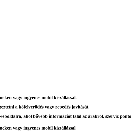
íneken vagy ingyenes mobil kiszállással.
eztetni a kőfelverődés vagy repedés javítását.
 weboldalra, ahol
bővebb információt
talál az árakról, szervíz ponto
íneken vagy ingyenes mobil kiszállással.