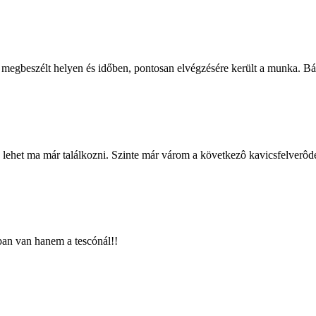
 megbeszélt helyen és időben, pontosan elvégzésére került a munka. Bát
n lehet ma már találkozni. Szinte már várom a következô kavicsfelverôd
ban van hanem a tescónál!!