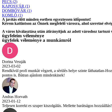
PÉCS (2)
KAPOSVÁR (1)
DOMBÓVÁR (1)
KOMLÓ (1)
A javítás előtt
minden esetben
egyeztessen időpontot!
Kérem
kattintson
az Önnek megfelelő városra, ahol szeretné elvég
A város kiválasztása után
átirányítjuk
az adott városhoz tartozó
ügyfeleim véleménye
ügyfelek véleménye a munkámról
Dorina Vessják
2023-03-02
Rendkívül profi munkàt vègzett, a sèrülès helye szinte làthatatlan-Ho
pontos is. Bàtran ajànlom mindenkinek!
Andras Horvath
2023-01-12
Teljesen korrekt es szuper kiszolgálás. Mellette barátságos hozzáállá