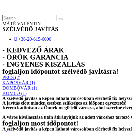
Skip
to
content
MÁTÉ VALENTIN
SZÉLVÉDŐ JAVÍTÁS
+36-20-615-6000
- KEDVEZŐ ÁRAK
- ÖRÖK GARANCIA
- INGYENES KISZÁLLÁS
foglaljon időpontot szélvédő javÍtásra!
PÉCS (2)
KAPOSVÁR (1)
DOMBÓVÁR (1)
KOMLÓ (1)
A szélvédő javítás a képen látható városokban elérhető fix helysz
A javítás előtt
minden esetben
szükséges az időpont egyeztetés!
Kérem
kattintson
az Önnek megfelelő városra, ahol szeretné elvég
A város kiválasztása után
átirányítjuk
az adott városhoz tartozó
foglaljon most időpontot!
A szélvédő javítás a képen látható városokban elérhető fix helysz