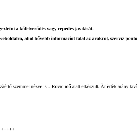
eztetni a kőfelverődés vagy repedés javítását.
 weboldalra, ahol
bővebb információt
talál az árakról, szervíz ponto
zzàèrtő szemmel nèzve is -. Rövid idő alatt elkèszült. Àr èrtèk aràny k
s! +++++