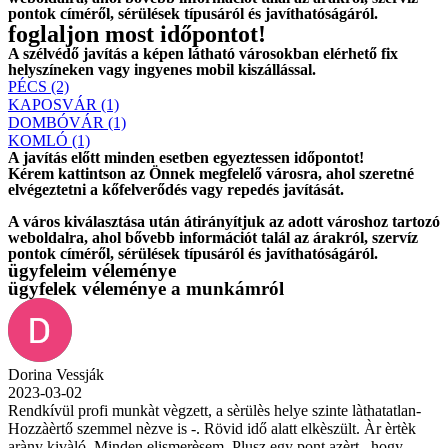
pontok címéről, sérülések típusáról és javíthatóságáról.
foglaljon most időpontot!
A szélvédő javítás a képen látható városokban elérhető fix
helyszíneken vagy ingyenes mobil kiszállással.
PÉCS (2)
KAPOSVÁR (1)
DOMBÓVÁR (1)
KOMLÓ (1)
A javítás előtt
minden esetben
egyeztessen időpontot!
Kérem
kattintson
az Önnek megfelelő városra, ahol szeretné
elvégeztetni a kőfelverődés vagy repedés javítását.
A város kiválasztása után
átirányítjuk
az adott városhoz tartozó
weboldalra, ahol
bővebb információt
talál az árakról, szervíz
pontok címéről, sérülések típusáról és javíthatóságáról.
ügyfeleim véleménye
ügyfelek véleménye a munkámról
Dorina Vessják
2023-03-02
Rendkívül profi munkàt vègzett, a sèrülès helye szinte làthatatlan-
Hozzàèrtő szemmel nèzve is -. Rövid idő alatt elkèszült. Àr èrtèk
aràny kivàló. Minden elismerèsem. Plusz egy pont azèrt , hogy