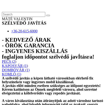
Skip
to
content
MÁTÉ VALENTIN
SZÉLVÉDŐ JAVÍTÁS
+36-20-615-6000
- KEDVEZŐ ÁRAK
- ÖRÖK GARANCIA
- INGYENES KISZÁLLÁS
foglaljon időpontot szélvédő javÍtásra!
PÉCS (2)
KAPOSVÁR (1)
DOMBÓVÁR (1)
KOMLÓ (1)
A szélvédő javítás a képen látható városokban elérhető fix
helyszíneken vagy ingyenes mobil kiszállással.
A javítás előtt
minden esetben
szükséges az időpont egyeztetés!
Kérem
kattintson
az Önnek megfelelő városra, ahol szeretné
elvégeztetni a kőfelverődés vagy repedés javítását.
A város kiválasztása után
átirányítjuk
az adott városhoz tartozó
weboldalra, ahol
bővebb információt
talál az árakról, szervíz