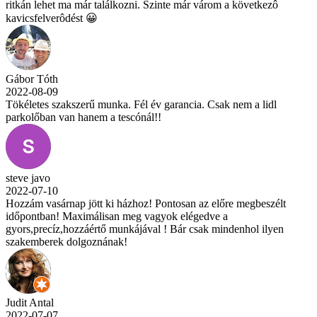
ritkán lehet ma már találkozni. Szinte már várom a következô
kavicsfelverôdést 😀
Gábor Tóth
2022-08-09
Tökéletes szakszerű munka. Fél év garancia. Csak nem a lidl
parkolőban van hanem a tescónál!!
steve javo
2022-07-10
Hozzám vasárnap jött ki házhoz! Pontosan az előre megbeszélt
időpontban! Maximálisan meg vagyok elégedve a
gyors,precíz,hozzáértő munkájával ! Bár csak mindenhol ilyen
szakemberek dolgoznának!
Judit Antal
2022-07-07