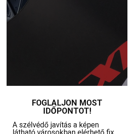
FOGLALJON MOST
IDŐPONTOT!
A szélvédő javítás a képen
látható városokban elérhető fix