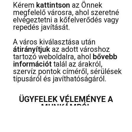
Kérem
kattintson
az Önnek
megfelelő városra, ahol szeretné
elvégeztetni a kőfelverődés vagy
repedés javítását.
A város kiválasztása után
átirányítjuk
az adott városhoz
tartozó weboldalra, ahol
bővebb
információt
talál az árakról,
szervíz pontok címéről, sérülések
típusáról és javíthatóságáról.
ÜGYFELEK VÉLEMÉNYE A
MUNKÁMRÓL