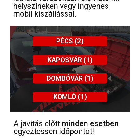
helyszíneken vagy ingyenes
mobil kiszállással.
PÉCS (2)
KAPOSVÁR (1)
DOMBÓVÁR (1)
KOMLÓ (1)
A javítás előtt
minden esetben
egyeztessen időpontot!