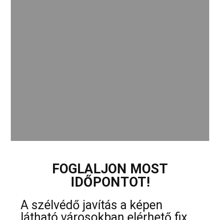
FOGLALJON MOST
IDŐPONTOT!
A szélvédő javítás a képen
látható városokban elérhető fix