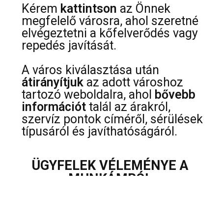
Kérem
kattintson
az Önnek
megfelelő városra, ahol szeretné
elvégeztetni a kőfelverődés vagy
repedés javítását.
A város kiválasztása után
átirányítjuk
az adott városhoz
tartozó weboldalra, ahol
bővebb
információt
talál az árakról,
szervíz pontok címéről, sérülések
típusáról és javíthatóságáról.
ÜGYFELEK VÉLEMÉNYE A
MUNKÁMRÓL