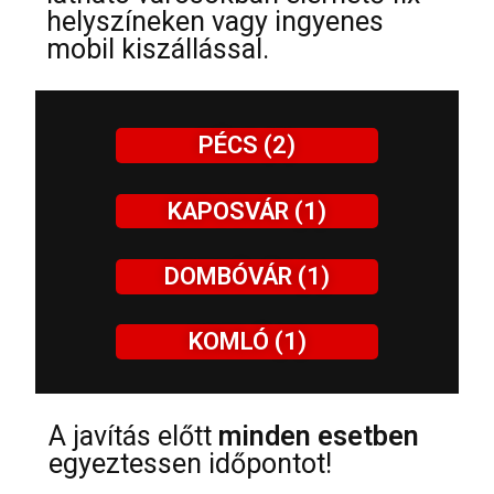
helyszíneken vagy ingyenes
mobil kiszállással.
PÉCS (2)
KAPOSVÁR (1)
DOMBÓVÁR (1)
KOMLÓ (1)
A javítás előtt
minden esetben
egyeztessen időpontot!