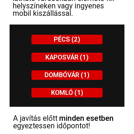
helyszíneken vagy ingyenes
mobil kiszállással.
PÉCS (2)
KAPOSVÁR (1)
DOMBÓVÁR (1)
KOMLÓ (1)
A javítás előtt
minden esetben
egyeztessen időpontot!