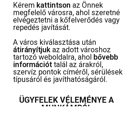
Kérem
kattintson
az Önnek
megfelelő városra, ahol szeretné
elvégeztetni a kőfelverődés vagy
repedés javítását.
A város kiválasztása után
átirányítjuk
az adott városhoz
tartozó weboldalra, ahol
bővebb
információt
talál az árakról,
szervíz pontok címéről, sérülések
típusáról és javíthatóságáról.
ÜGYFELEK VÉLEMÉNYE A
MUNKÁMRÓL