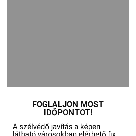
FOGLALJON MOST
IDŐPONTOT!
A szélvédő javítás a képen
látható városokban elérhető fix