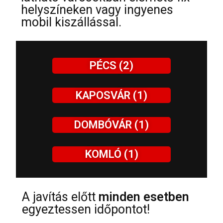
helyszíneken vagy ingyenes
mobil kiszállással.
PÉCS (2)
KAPOSVÁR (1)
DOMBÓVÁR (1)
KOMLÓ (1)
A javítás előtt
minden esetben
egyeztessen időpontot!