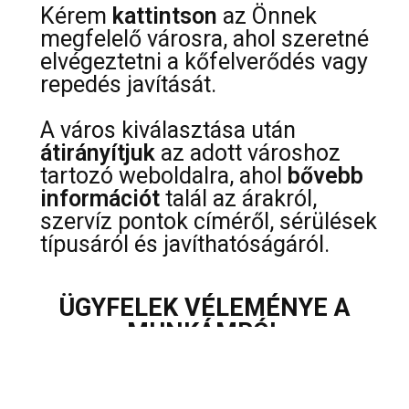
Kérem
kattintson
az Önnek
megfelelő városra, ahol szeretné
elvégeztetni a kőfelverődés vagy
repedés javítását.
A város kiválasztása után
átirányítjuk
az adott városhoz
tartozó weboldalra, ahol
bővebb
információt
talál az árakról,
szervíz pontok címéről, sérülések
típusáról és javíthatóságáról.
ÜGYFELEK VÉLEMÉNYE A
MUNKÁMRÓL