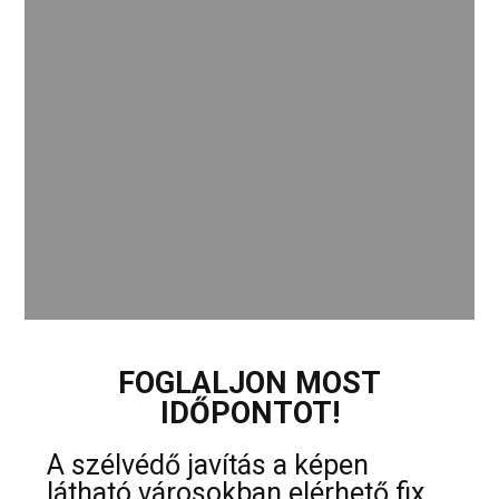
FOGLALJON MOST
IDŐPONTOT!
A szélvédő javítás a képen
látható városokban elérhető fix