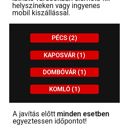
helyszíneken vagy ingyenes
mobil kiszállással.
PÉCS (2)
KAPOSVÁR (1)
DOMBÓVÁR (1)
KOMLÓ (1)
A javítás előtt
minden esetben
egyeztessen időpontot!