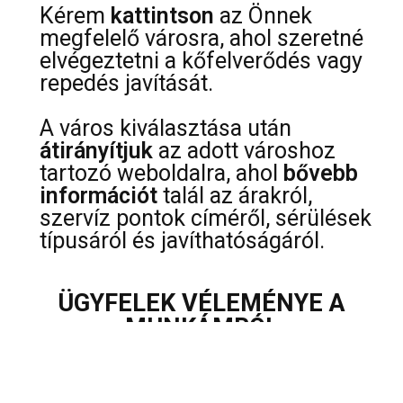
Kérem
kattintson
az Önnek
megfelelő városra, ahol szeretné
elvégeztetni a kőfelverődés vagy
repedés javítását.
A város kiválasztása után
átirányítjuk
az adott városhoz
tartozó weboldalra, ahol
bővebb
információt
talál az árakról,
szervíz pontok címéről, sérülések
típusáról és javíthatóságáról.
ÜGYFELEK VÉLEMÉNYE A
MUNKÁMRÓL