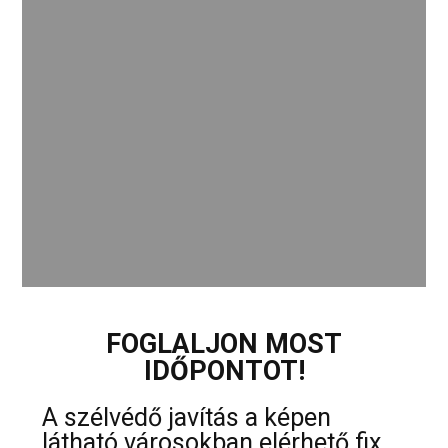
FOGLALJON MOST
IDŐPONTOT!
A szélvédő javítás a képen
látható városokban elérhető fix