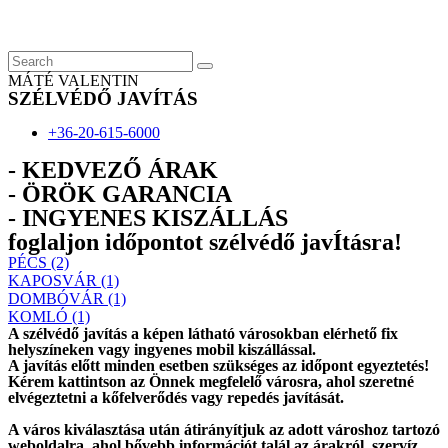
Skip
to
content
MÁTÉ VALENTIN
SZÉLVÉDŐ JAVÍTÁS
+36-20-615-6000
- KEDVEZŐ ÁRAK
- ÖRÖK GARANCIA
- INGYENES KISZÁLLÁS
foglaljon időpontot szélvédő javÍtásra!
PÉCS (2)
KAPOSVÁR (1)
DOMBÓVÁR (1)
KOMLÓ (1)
A szélvédő javítás a képen látható városokban elérhető fix
helyszíneken vagy ingyenes mobil kiszállással.
A javítás előtt
minden esetben
szükséges az időpont egyeztetés!
Kérem
kattintson
az Önnek megfelelő városra, ahol szeretné
elvégeztetni a kőfelverődés vagy repedés javítását.
A város kiválasztása után
átirányítjuk
az adott városhoz tartozó
weboldalra, ahol
bővebb információt
talál az árakról, szervíz