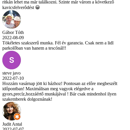
ritkán lehet ma már találkozni. Szinte már várom a következô
kavicsfelverôdést 😀
Gábor Tóth
2022-08-09
Tökéletes szakszerű munka. Fél év garancia. Csak nem a lidl
parkolőban van hanem a tescónál!!
steve javo
2022-07-10
Hozzám vasárnap jött ki házhoz! Pontosan az előre megbeszélt
időpontban! Maximálisan meg vagyok elégedve a
gyors,precíz,hozzáértő munkájával ! Bár csak mindenhol ilyen
szakemberek dolgoznának!
Judit Antal
2022-07-07