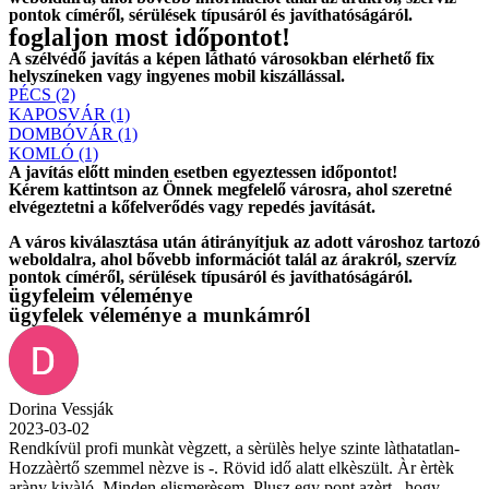
pontok címéről, sérülések típusáról és javíthatóságáról.
foglaljon most időpontot!
A szélvédő javítás a képen látható városokban elérhető fix
helyszíneken vagy ingyenes mobil kiszállással.
PÉCS (2)
KAPOSVÁR (1)
DOMBÓVÁR (1)
KOMLÓ (1)
A javítás előtt
minden esetben
egyeztessen időpontot!
Kérem
kattintson
az Önnek megfelelő városra, ahol szeretné
elvégeztetni a kőfelverődés vagy repedés javítását.
A város kiválasztása után
átirányítjuk
az adott városhoz tartozó
weboldalra, ahol
bővebb információt
talál az árakról, szervíz
pontok címéről, sérülések típusáról és javíthatóságáról.
ügyfeleim véleménye
ügyfelek véleménye a munkámról
Dorina Vessják
2023-03-02
Rendkívül profi munkàt vègzett, a sèrülès helye szinte làthatatlan-
Hozzàèrtő szemmel nèzve is -. Rövid idő alatt elkèszült. Àr èrtèk
aràny kivàló. Minden elismerèsem. Plusz egy pont azèrt , hogy