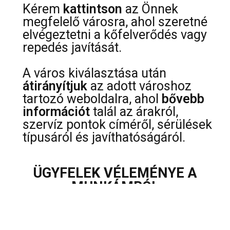
Kérem
kattintson
az Önnek
megfelelő városra, ahol szeretné
elvégeztetni a kőfelverődés vagy
repedés javítását.
A város kiválasztása után
átirányítjuk
az adott városhoz
tartozó weboldalra, ahol
bővebb
információt
talál az árakról,
szervíz pontok címéről, sérülések
típusáról és javíthatóságáról.
ÜGYFELEK VÉLEMÉNYE A
MUNKÁMRÓL