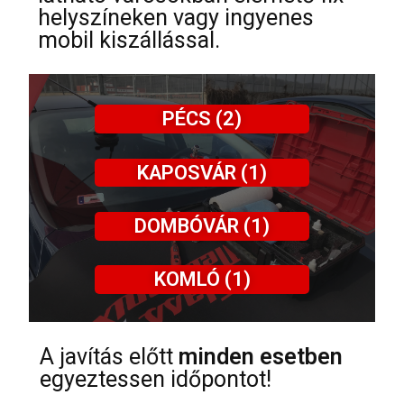
helyszíneken vagy ingyenes
mobil kiszállással.
PÉCS (2)
KAPOSVÁR (1)
DOMBÓVÁR (1)
KOMLÓ (1)
A javítás előtt
minden esetben
egyeztessen időpontot!