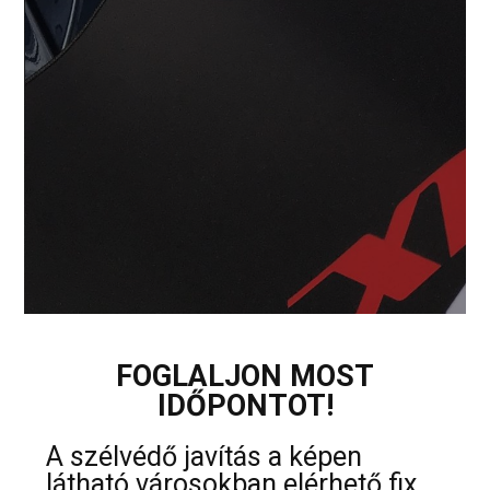
FOGLALJON MOST
IDŐPONTOT!
A szélvédő javítás a képen
látható városokban elérhető fix