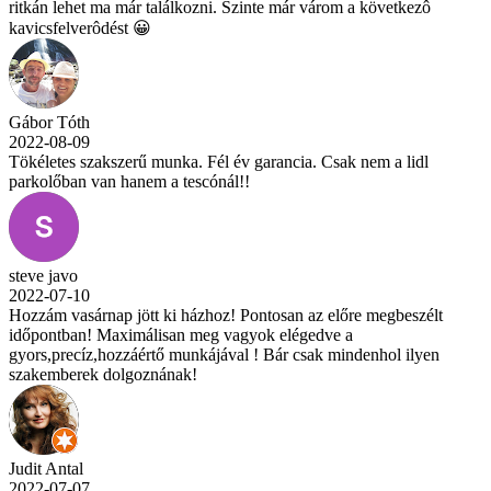
ritkán lehet ma már találkozni. Szinte már várom a következô
kavicsfelverôdést 😀
Gábor Tóth
2022-08-09
Tökéletes szakszerű munka. Fél év garancia. Csak nem a lidl
parkolőban van hanem a tescónál!!
steve javo
2022-07-10
Hozzám vasárnap jött ki házhoz! Pontosan az előre megbeszélt
időpontban! Maximálisan meg vagyok elégedve a
gyors,precíz,hozzáértő munkájával ! Bár csak mindenhol ilyen
szakemberek dolgoznának!
Judit Antal
2022-07-07