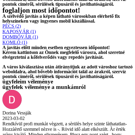
pontok címéről, sérülések típusáról és javíthatóságáról.
foglaljon most időpontot!
A szélvédő javítás a képen látható városokban elérhető fix
helyszíneken vagy ingyenes mobil kiszállással.
PÉCS (2)
KAPOSVÁR (1)
DOMBÓVÁR (1)
KOMLÓ (1)
A javítás előtt
minden esetben
egyeztessen időpontot!
Kérem
kattintson
az Önnek megfelelő városra, ahol szeretné
elvégeztetni a kőfelverődés vagy repedés javítását.
A város kiválasztása után
átirányítjuk
az adott városhoz tartozó
weboldalra, ahol
bővebb információt
talál az árakról, szervíz
pontok címéről, sérülések típusáról és javíthatóságáról.
ügyfeleim véleménye
ügyfelek véleménye a munkámról
Dorina Vessják
2023-03-02
Rendkívül profi munkàt vègzett, a sèrülès helye szinte làthatatlan-
Hozzàèrtő szemmel nèzve is -. Rövid idő alatt elkèszült. Àr èrtèk
aràny kivàló. Minden elismerèsem. Plusz egy pont azèrt , hogy