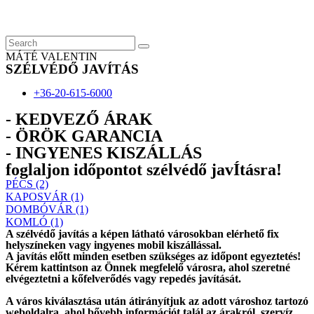
Skip
to
content
MÁTÉ VALENTIN
SZÉLVÉDŐ JAVÍTÁS
+36-20-615-6000
- KEDVEZŐ ÁRAK
- ÖRÖK GARANCIA
- INGYENES KISZÁLLÁS
foglaljon időpontot szélvédő javÍtásra!
PÉCS (2)
KAPOSVÁR (1)
DOMBÓVÁR (1)
KOMLÓ (1)
A szélvédő javítás a képen látható városokban elérhető fix
helyszíneken vagy ingyenes mobil kiszállással.
A javítás előtt
minden esetben
szükséges az időpont egyeztetés!
Kérem
kattintson
az Önnek megfelelő városra, ahol szeretné
elvégeztetni a kőfelverődés vagy repedés javítását.
A város kiválasztása után
átirányítjuk
az adott városhoz tartozó
weboldalra, ahol
bővebb információt
talál az árakról, szervíz