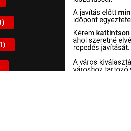
A javítás előtt
min
időpont egyezteté
1)
Kérem
kattintson
ahol szeretné elv
1)
repedés javítását.
A város kiválaszt
városhoz tartozó 
információt
talál 
címéről, sérülések
ÜGYFELEIM VÉLEMÉNYE