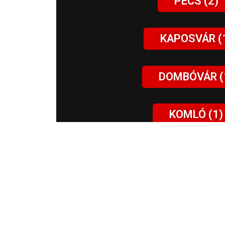
PÉCS (2)
KAPOSVÁR (
DOMBÓVÁR (
KOMLÓ (1)