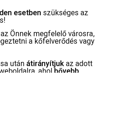
den esetben
szükséges az
s!
az Önnek megfelelő városra,
égeztetni a kőfelverődés vagy
ása után
átirányítjuk
az adott
weboldalra, ahol
bővebb
az árakról, szervíz pontok
 típusáról és javíthatóságáról.