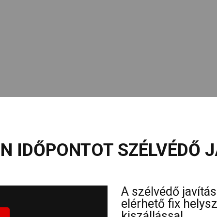
N IDŐPONTOT SZÉLVÉDŐ J
A szélvédő javítá
elérhető fix hely
kiszállással.