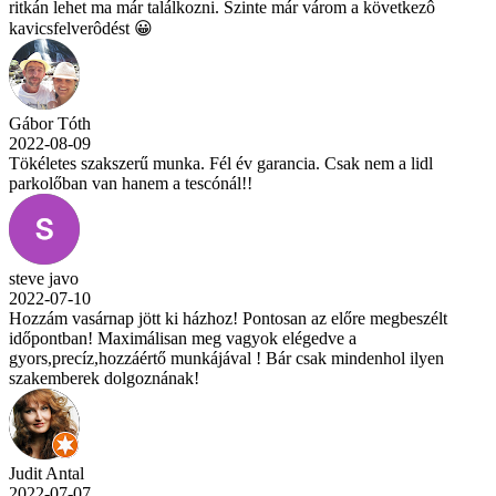
ritkán lehet ma már találkozni. Szinte már várom a következô
kavicsfelverôdést 😀
Gábor Tóth
2022-08-09
Tökéletes szakszerű munka. Fél év garancia. Csak nem a lidl
parkolőban van hanem a tescónál!!
steve javo
2022-07-10
Hozzám vasárnap jött ki házhoz! Pontosan az előre megbeszélt
időpontban! Maximálisan meg vagyok elégedve a
gyors,precíz,hozzáértő munkájával ! Bár csak mindenhol ilyen
szakemberek dolgoznának!
Judit Antal
2022-07-07