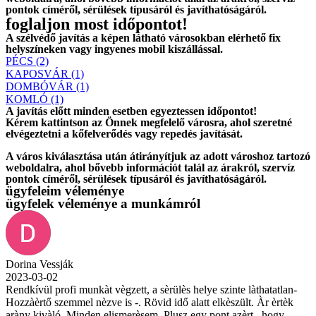
pontok címéről, sérülések típusáról és javíthatóságáról.
foglaljon most időpontot!
A szélvédő javítás a képen látható városokban elérhető fix
helyszíneken vagy ingyenes mobil kiszállással.
PÉCS (2)
KAPOSVÁR (1)
DOMBÓVÁR (1)
KOMLÓ (1)
A javítás előtt
minden esetben
egyeztessen időpontot!
Kérem
kattintson
az Önnek megfelelő városra, ahol szeretné
elvégeztetni a kőfelverődés vagy repedés javítását.
A város kiválasztása után
átirányítjuk
az adott városhoz tartozó
weboldalra, ahol
bővebb információt
talál az árakról, szervíz
pontok címéről, sérülések típusáról és javíthatóságáról.
ügyfeleim véleménye
ügyfelek véleménye a munkámról
Dorina Vessják
2023-03-02
Rendkívül profi munkàt vègzett, a sèrülès helye szinte làthatatlan-
Hozzàèrtő szemmel nèzve is -. Rövid idő alatt elkèszült. Àr èrtèk
aràny kivàló. Minden elismerèsem. Plusz egy pont azèrt , hogy