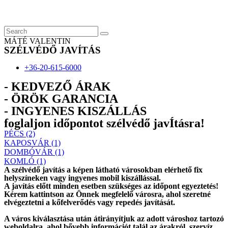
Skip
to
content
MÁTÉ VALENTIN
SZÉLVÉDŐ JAVÍTÁS
+36-20-615-6000
- KEDVEZŐ ÁRAK
- ÖRÖK GARANCIA
- INGYENES KISZÁLLÁS
foglaljon időpontot szélvédő javÍtásra!
PÉCS (2)
KAPOSVÁR (1)
DOMBÓVÁR (1)
KOMLÓ (1)
A szélvédő javítás a képen látható városokban elérhető fix
helyszíneken vagy ingyenes mobil kiszállással.
A javítás előtt
minden esetben
szükséges az időpont egyeztetés!
Kérem
kattintson
az Önnek megfelelő városra, ahol szeretné
elvégeztetni a kőfelverődés vagy repedés javítását.
A város kiválasztása után
átirányítjuk
az adott városhoz tartozó
weboldalra, ahol
bővebb információt
talál az árakról, szervíz