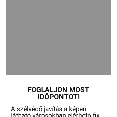
FOGLALJON MOST
IDŐPONTOT!
A szélvédő javítás a képen
látható városokban elérhető fix