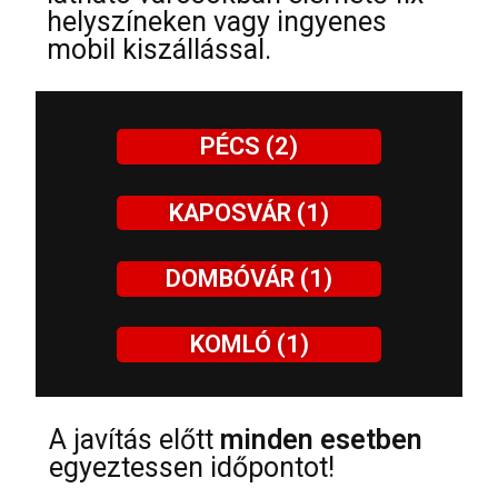
helyszíneken vagy ingyenes
mobil kiszállással.
PÉCS (2)
KAPOSVÁR (1)
DOMBÓVÁR (1)
KOMLÓ (1)
A javítás előtt
minden esetben
egyeztessen időpontot!