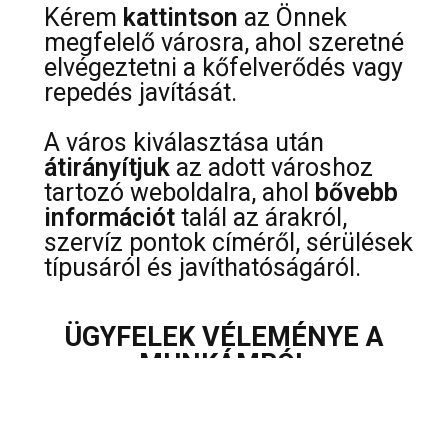
Kérem
kattintson
az Önnek
megfelelő városra, ahol szeretné
elvégeztetni a kőfelverődés vagy
repedés javítását.
A város kiválasztása után
átirányítjuk
az adott városhoz
tartozó weboldalra, ahol
bővebb
információt
talál az árakról,
szervíz pontok címéről, sérülések
típusáról és javíthatóságáról.
ÜGYFELEK VÉLEMÉNYE A
MUNKÁMRÓL