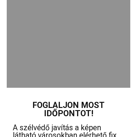
FOGLALJON MOST
IDŐPONTOT!
A szélvédő javítás a képen
látható városokban elérhető fix