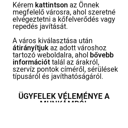
Kérem
kattintson
az Önnek
megfelelő városra, ahol szeretné
elvégeztetni a kőfelverődés vagy
repedés javítását.
A város kiválasztása után
átirányítjuk
az adott városhoz
tartozó weboldalra, ahol
bővebb
információt
talál az árakról,
szervíz pontok címéről, sérülések
típusáról és javíthatóságáról.
ÜGYFELEK VÉLEMÉNYE A
MUNKÁMRÓL