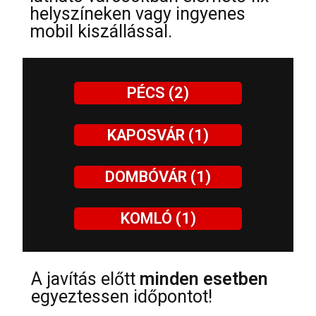
helyszíneken vagy ingyenes
mobil kiszállással.
PÉCS (2)
KAPOSVÁR (1)
DOMBÓVÁR (1)
KOMLÓ (1)
A javítás előtt
minden esetben
egyeztessen időpontot!