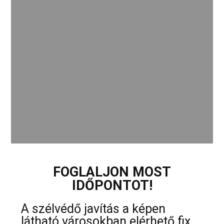
FOGLALJON MOST
IDŐPONTOT!
A szélvédő javítás a képen
látható városokban elérhető fix