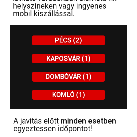
helyszíneken vagy ingyenes
mobil kiszállással.
PÉCS (2)
KAPOSVÁR (1)
DOMBÓVÁR (1)
KOMLÓ (1)
A javítás előtt
minden esetben
egyeztessen időpontot!