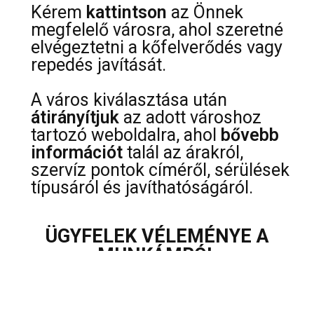
Kérem
kattintson
az Önnek
megfelelő városra, ahol szeretné
elvégeztetni a kőfelverődés vagy
repedés javítását.
A város kiválasztása után
átirányítjuk
az adott városhoz
tartozó weboldalra, ahol
bővebb
információt
talál az árakról,
szervíz pontok címéről, sérülések
típusáról és javíthatóságáról.
ÜGYFELEK VÉLEMÉNYE A
MUNKÁMRÓL