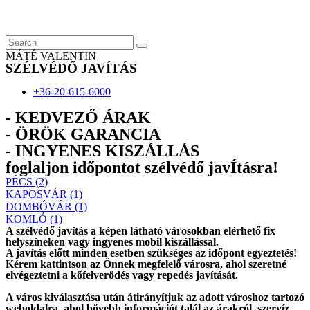
Skip
to
content
MÁTÉ VALENTIN
SZÉLVÉDŐ JAVÍTÁS
+36-20-615-6000
- KEDVEZŐ ÁRAK
- ÖRÖK GARANCIA
- INGYENES KISZÁLLÁS
foglaljon időpontot szélvédő javÍtásra!
PÉCS (2)
KAPOSVÁR (1)
DOMBÓVÁR (1)
KOMLÓ (1)
A szélvédő javítás a képen látható városokban elérhető fix
helyszíneken vagy ingyenes mobil kiszállással.
A javítás előtt
minden esetben
szükséges az időpont egyeztetés!
Kérem
kattintson
az Önnek megfelelő városra, ahol szeretné
elvégeztetni a kőfelverődés vagy repedés javítását.
A város kiválasztása után
átirányítjuk
az adott városhoz tartozó
weboldalra, ahol
bővebb információt
talál az árakról, szervíz