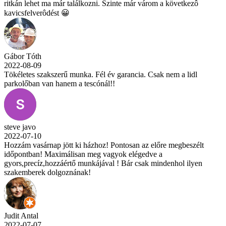
ritkán lehet ma már találkozni. Szinte már várom a következô
kavicsfelverôdést 😀
Gábor Tóth
2022-08-09
Tökéletes szakszerű munka. Fél év garancia. Csak nem a lidl
parkolőban van hanem a tescónál!!
steve javo
2022-07-10
Hozzám vasárnap jött ki házhoz! Pontosan az előre megbeszélt
időpontban! Maximálisan meg vagyok elégedve a
gyors,precíz,hozzáértő munkájával ! Bár csak mindenhol ilyen
szakemberek dolgoznának!
Judit Antal
2022-07-07