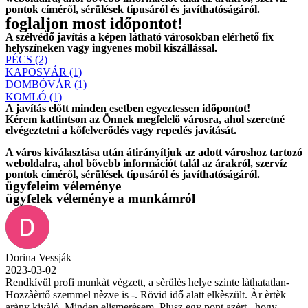
pontok címéről, sérülések típusáról és javíthatóságáról.
foglaljon most időpontot!
A szélvédő javítás a képen látható városokban elérhető fix
helyszíneken vagy ingyenes mobil kiszállással.
PÉCS (2)
KAPOSVÁR (1)
DOMBÓVÁR (1)
KOMLÓ (1)
A javítás előtt
minden esetben
egyeztessen időpontot!
Kérem
kattintson
az Önnek megfelelő városra, ahol szeretné
elvégeztetni a kőfelverődés vagy repedés javítását.
A város kiválasztása után
átirányítjuk
az adott városhoz tartozó
weboldalra, ahol
bővebb információt
talál az árakról, szervíz
pontok címéről, sérülések típusáról és javíthatóságáról.
ügyfeleim véleménye
ügyfelek véleménye a munkámról
Dorina Vessják
2023-03-02
Rendkívül profi munkàt vègzett, a sèrülès helye szinte làthatatlan-
Hozzàèrtő szemmel nèzve is -. Rövid idő alatt elkèszült. Àr èrtèk
aràny kivàló. Minden elismerèsem. Plusz egy pont azèrt , hogy