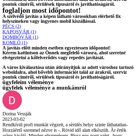
pontok címéről, sérülések típusáról és javíthatóságáról.
foglaljon most időpontot!
A szélvédő javítás a képen látható városokban elérhető fix
helyszíneken vagy ingyenes mobil kiszállással.
PÉCS (2)
KAPOSVÁR (1)
DOMBÓVÁR (1)
KOMLÓ (1)
A javítás előtt
minden esetben
egyeztessen időpontot!
Kérem
kattintson
az Önnek megfelelő városra, ahol szeretné
elvégeztetni a kőfelverődés vagy repedés javítását.
A város kiválasztása után
átirányítjuk
az adott városhoz tartozó
weboldalra, ahol
bővebb információt
talál az árakról, szervíz
pontok címéről, sérülések típusáról és javíthatóságáról.
ügyfeleim véleménye
ügyfelek véleménye a munkámról
Dorina Vessják
2023-03-02
Rendkívül profi munkàt vègzett, a sèrülès helye szinte làthatatlan-
Hozzàèrtő szemmel nèzve is -. Rövid idő alatt elkèszült. Àr èrtèk
aràny kivàló. Minden elismerèsem. Plusz egy pont azèrt , hogy