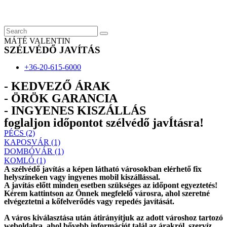
Skip
to
content
MÁTÉ VALENTIN
SZÉLVÉDŐ JAVÍTÁS
+36-20-615-6000
- KEDVEZŐ ÁRAK
- ÖRÖK GARANCIA
- INGYENES KISZÁLLÁS
foglaljon időpontot szélvédő javÍtásra!
PÉCS (2)
KAPOSVÁR (1)
DOMBÓVÁR (1)
KOMLÓ (1)
A szélvédő javítás a képen látható városokban elérhető fix
helyszíneken vagy ingyenes mobil kiszállással.
A javítás előtt
minden esetben
szükséges az időpont egyeztetés!
Kérem
kattintson
az Önnek megfelelő városra, ahol szeretné
elvégeztetni a kőfelverődés vagy repedés javítását.
A város kiválasztása után
átirányítjuk
az adott városhoz tartozó
weboldalra, ahol
bővebb információt
talál az árakról, szervíz