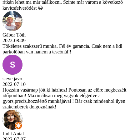
ritkán lehet ma már találkozni. Szinte már várom a következô
kavicsfelverôdést 😀
Gábor Tóth
2022-08-09
Tökéletes szakszerű munka. Fél év garancia. Csak nem a lidl
parkolőban van hanem a tescónál!!
steve javo
2022-07-10
Hozzám vasárnap jött ki házhoz! Pontosan az előre megbeszélt
időpontban! Maximálisan meg vagyok elégedve a
gyors,precíz,hozzáértő munkájával ! Bár csak mindenhol ilyen
szakemberek dolgoznának!
Judit Antal
2022-07-07