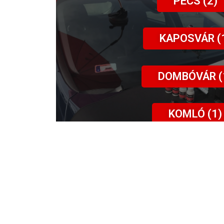
PÉCS (2)
KAPOSVÁR (
DOMBÓVÁR (
KOMLÓ (1)