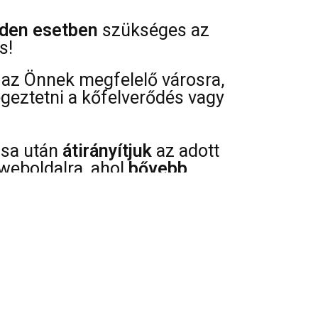
den esetben
szükséges az
s!
az Önnek megfelelő városra,
égeztetni a kőfelverődés vagy
ása után
átirányítjuk
az adott
weboldalra, ahol
bővebb
az árakról, szervíz pontok
 típusáról és javíthatóságáról.