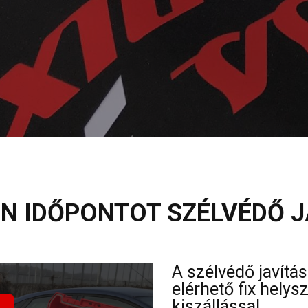
N IDŐPONTOT SZÉLVÉDŐ J
A szélvédő javítá
elérhető fix hely
kiszállással.