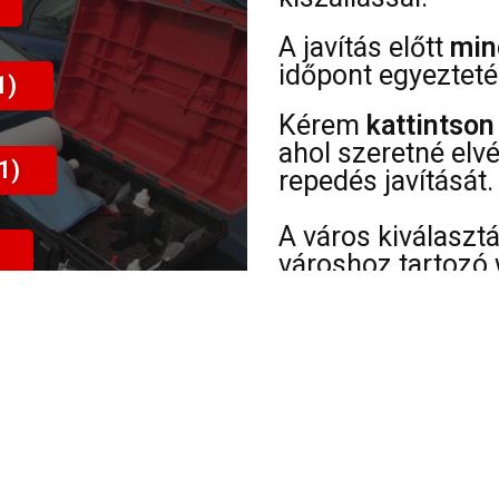
A javítás előtt
min
időpont egyezteté
1)
Kérem
kattintson
ahol szeretné elv
1)
repedés javítását.
A város kiválaszt
városhoz tartozó 
információt
talál 
címéről, sérülések
ÜGYFELEIM VÉLEMÉNYE