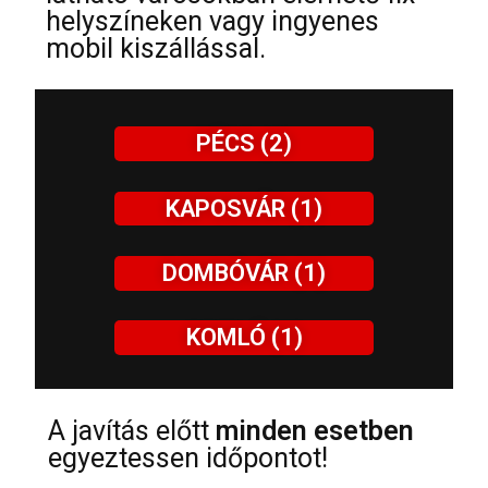
helyszíneken vagy ingyenes
mobil kiszállással.
PÉCS (2)
KAPOSVÁR (1)
DOMBÓVÁR (1)
KOMLÓ (1)
A javítás előtt
minden esetben
egyeztessen időpontot!