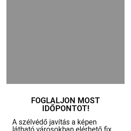
FOGLALJON MOST
IDŐPONTOT!
A szélvédő javítás a képen
látható városokban elérhető fix