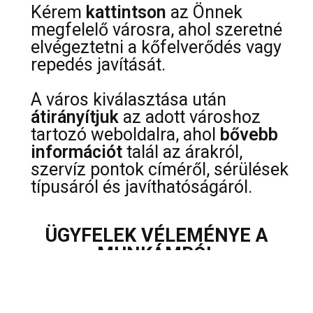
Kérem
kattintson
az Önnek
megfelelő városra, ahol szeretné
elvégeztetni a kőfelverődés vagy
repedés javítását.
A város kiválasztása után
átirányítjuk
az adott városhoz
tartozó weboldalra, ahol
bővebb
információt
talál az árakról,
szervíz pontok címéről, sérülések
típusáról és javíthatóságáról.
ÜGYFELEK VÉLEMÉNYE A
MUNKÁMRÓL