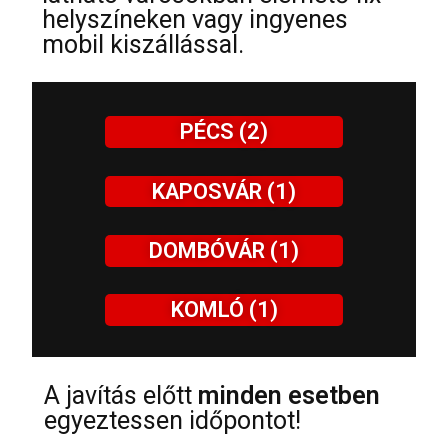
helyszíneken vagy ingyenes
mobil kiszállással.
PÉCS (2)
KAPOSVÁR (1)
DOMBÓVÁR (1)
KOMLÓ (1)
A javítás előtt
minden esetben
egyeztessen időpontot!