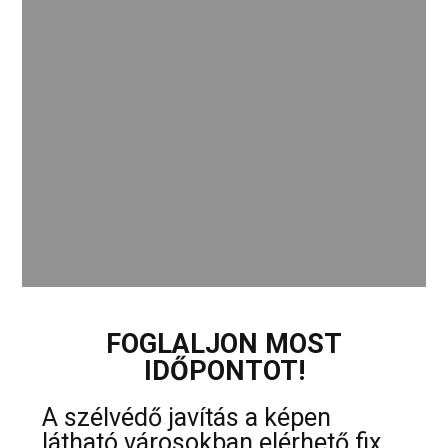
FOGLALJON MOST
IDŐPONTOT!
A szélvédő javítás a képen
látható városokban elérhető fix