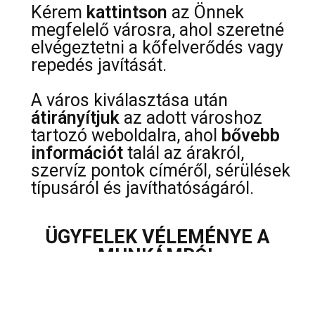
Kérem
kattintson
az Önnek
megfelelő városra, ahol szeretné
elvégeztetni a kőfelverődés vagy
repedés javítását.
A város kiválasztása után
átirányítjuk
az adott városhoz
tartozó weboldalra, ahol
bővebb
információt
talál az árakról,
szervíz pontok címéről, sérülések
típusáról és javíthatóságáról.
ÜGYFELEK VÉLEMÉNYE A
MUNKÁMRÓL