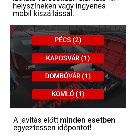
helyszíneken vagy ingyenes
mobil kiszállással.
PÉCS (2)
KAPOSVÁR (1)
DOMBÓVÁR (1)
KOMLÓ (1)
A javítás előtt
minden esetben
egyeztessen időpontot!