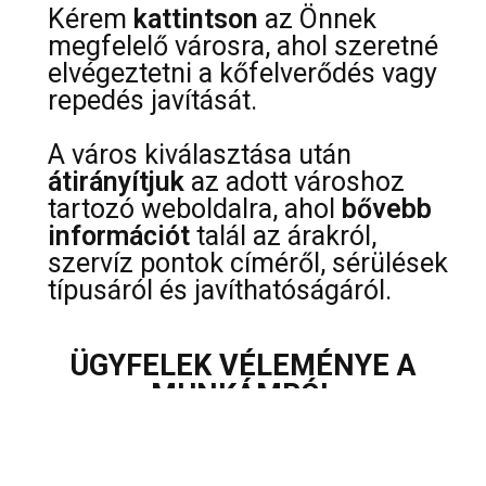
Kérem
kattintson
az Önnek
megfelelő városra, ahol szeretné
elvégeztetni a kőfelverődés vagy
repedés javítását.
A város kiválasztása után
átirányítjuk
az adott városhoz
tartozó weboldalra, ahol
bővebb
információt
talál az árakról,
szervíz pontok címéről, sérülések
típusáról és javíthatóságáról.
ÜGYFELEK VÉLEMÉNYE A
MUNKÁMRÓL