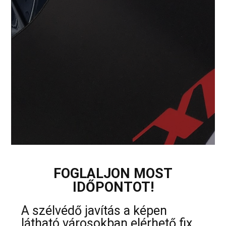
FOGLALJON MOST
IDŐPONTOT!
A szélvédő javítás a képen
látható városokban elérhető fix