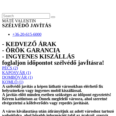
Skip
to
content
MÁTÉ VALENTIN
SZÉLVÉDŐ JAVÍTÁS
+36-20-615-6000
- KEDVEZŐ ÁRAK
- ÖRÖK GARANCIA
- INGYENES KISZÁLLÁS
foglaljon időpontot szélvédő javÍtásra!
PÉCS (2)
KAPOSVÁR (1)
DOMBÓVÁR (1)
KOMLÓ (1)
A szélvédő javítás a képen látható városokban elérhető fix
helyszíneken vagy ingyenes mobil kiszállással.
A javítás előtt
minden esetben
szükséges az időpont egyeztetés!
Kérem
kattintson
az Önnek megfelelő városra, ahol szeretné
elvégeztetni a kőfelverődés vagy repedés javítását.
A város kiválasztása után
átirányítjuk
az adott városhoz tartozó
weboldalra, ahol
bővebb információt
talál az árakról, szervíz