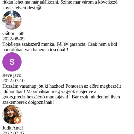
ritkán lehet ma már találkozni. Szinte már várom a következô
kavicsfelverôdést 😀
Gábor Tóth
2022-08-09
Tökéletes szakszerű munka. Fél év garancia. Csak nem a lidl
parkolőban van hanem a tescónál!!
steve javo
2022-07-10
Hozzám vasárnap jött ki házhoz! Pontosan az előre megbeszélt
időpontban! Maximálisan meg vagyok elégedve a
gyors,precíz,hozzáértő munkájával ! Bár csak mindenhol ilyen
szakemberek dolgoznának!
Judit Antal
2022-07-07