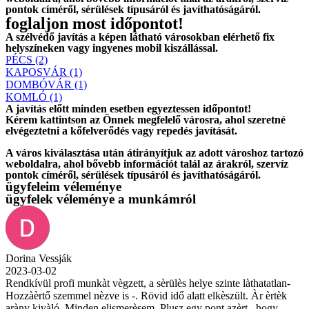
pontok címéről, sérülések típusáról és javíthatóságáról.
foglaljon most időpontot!
A szélvédő javítás a képen látható városokban elérhető fix
helyszíneken vagy ingyenes mobil kiszállással.
PÉCS (2)
KAPOSVÁR (1)
DOMBÓVÁR (1)
KOMLÓ (1)
A javítás előtt
minden esetben
egyeztessen időpontot!
Kérem
kattintson
az Önnek megfelelő városra, ahol szeretné
elvégeztetni a kőfelverődés vagy repedés javítását.
A város kiválasztása után
átirányítjuk
az adott városhoz tartozó
weboldalra, ahol
bővebb információt
talál az árakról, szervíz
pontok címéről, sérülések típusáról és javíthatóságáról.
ügyfeleim véleménye
ügyfelek véleménye a munkámról
Dorina Vessják
2023-03-02
Rendkívül profi munkàt vègzett, a sèrülès helye szinte làthatatlan-
Hozzàèrtő szemmel nèzve is -. Rövid idő alatt elkèszült. Àr èrtèk
aràny kivàló. Minden elismerèsem. Plusz egy pont azèrt , hogy