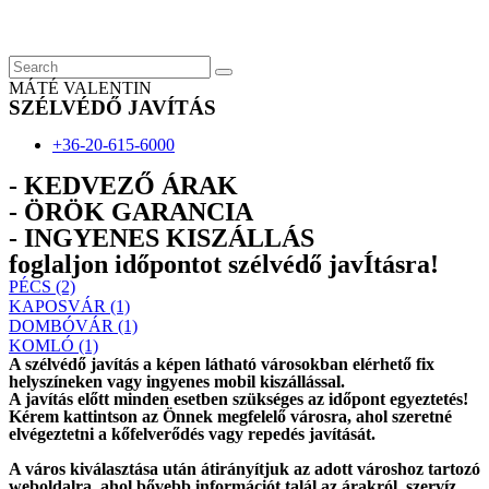
Skip
to
content
MÁTÉ VALENTIN
SZÉLVÉDŐ JAVÍTÁS
+36-20-615-6000
- KEDVEZŐ ÁRAK
- ÖRÖK GARANCIA
- INGYENES KISZÁLLÁS
foglaljon időpontot szélvédő javÍtásra!
PÉCS (2)
KAPOSVÁR (1)
DOMBÓVÁR (1)
KOMLÓ (1)
A szélvédő javítás a képen látható városokban elérhető fix
helyszíneken vagy ingyenes mobil kiszállással.
A javítás előtt
minden esetben
szükséges az időpont egyeztetés!
Kérem
kattintson
az Önnek megfelelő városra, ahol szeretné
elvégeztetni a kőfelverődés vagy repedés javítását.
A város kiválasztása után
átirányítjuk
az adott városhoz tartozó
weboldalra, ahol
bővebb információt
talál az árakról, szervíz