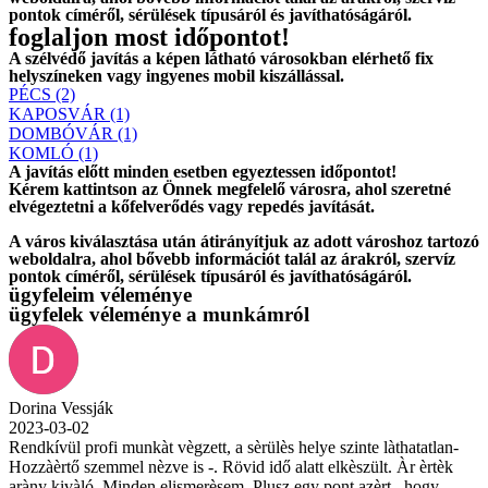
pontok címéről, sérülések típusáról és javíthatóságáról.
foglaljon most időpontot!
A szélvédő javítás a képen látható városokban elérhető fix
helyszíneken vagy ingyenes mobil kiszállással.
PÉCS (2)
KAPOSVÁR (1)
DOMBÓVÁR (1)
KOMLÓ (1)
A javítás előtt
minden esetben
egyeztessen időpontot!
Kérem
kattintson
az Önnek megfelelő városra, ahol szeretné
elvégeztetni a kőfelverődés vagy repedés javítását.
A város kiválasztása után
átirányítjuk
az adott városhoz tartozó
weboldalra, ahol
bővebb információt
talál az árakról, szervíz
pontok címéről, sérülések típusáról és javíthatóságáról.
ügyfeleim véleménye
ügyfelek véleménye a munkámról
Dorina Vessják
2023-03-02
Rendkívül profi munkàt vègzett, a sèrülès helye szinte làthatatlan-
Hozzàèrtő szemmel nèzve is -. Rövid idő alatt elkèszült. Àr èrtèk
aràny kivàló. Minden elismerèsem. Plusz egy pont azèrt , hogy