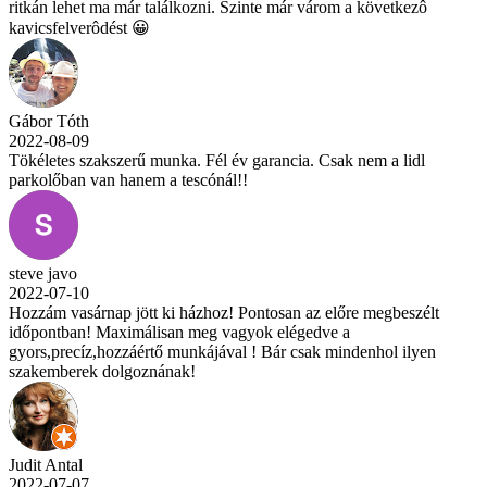
ritkán lehet ma már találkozni. Szinte már várom a következô
kavicsfelverôdést 😀
Gábor Tóth
2022-08-09
Tökéletes szakszerű munka. Fél év garancia. Csak nem a lidl
parkolőban van hanem a tescónál!!
steve javo
2022-07-10
Hozzám vasárnap jött ki házhoz! Pontosan az előre megbeszélt
időpontban! Maximálisan meg vagyok elégedve a
gyors,precíz,hozzáértő munkájával ! Bár csak mindenhol ilyen
szakemberek dolgoznának!
Judit Antal
2022-07-07