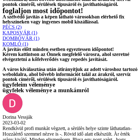
pontok címéről, sérülések típusáról és javíthatóságáról.
foglaljon most időpontot!
A szélvédő javítás a képen látható városokban elérhető fix
helyszíneken vagy ingyenes mobil kiszállással.
PÉCS (2)
KAPOSVÁR (1)
DOMBÓVÁR (1)
KOMLÓ (1)
A javítás előtt
minden esetben
egyeztessen időpontot!
Kérem
kattintson
az Önnek megfelelő városra, ahol szeretné
elvégeztetni a kőfelverődés vagy repedés javítását.
A város kiválasztása után
átirányítjuk
az adott városhoz tartozó
weboldalra, ahol
bővebb információt
talál az árakról, szervíz
pontok címéről, sérülések típusáról és javíthatóságáról.
ügyfeleim véleménye
ügyfelek véleménye a munkámról
Dorina Vessják
2023-03-02
Rendkívül profi munkàt vègzett, a sèrülès helye szinte làthatatlan-
Hozzàèrtő szemmel nèzve is -. Rövid idő alatt elkèszült. Àr èrtèk
aràny kivàló. Minden elismerèsem. Plusz egy pont azèrt , hogy