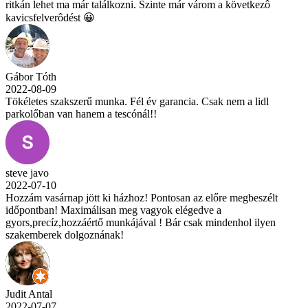
ritkán lehet ma már találkozni. Szinte már várom a következô
kavicsfelverôdést 😀
Gábor Tóth
2022-08-09
Tökéletes szakszerű munka. Fél év garancia. Csak nem a lidl
parkolőban van hanem a tescónál!!
steve javo
2022-07-10
Hozzám vasárnap jött ki házhoz! Pontosan az előre megbeszélt
időpontban! Maximálisan meg vagyok elégedve a
gyors,precíz,hozzáértő munkájával ! Bár csak mindenhol ilyen
szakemberek dolgoznának!
Judit Antal
2022-07-07