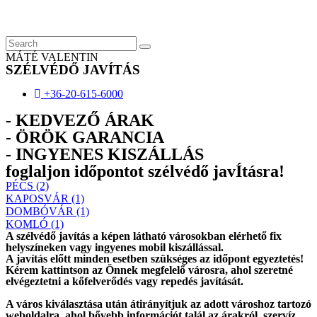
Skip
to
content
MÁTÉ VALENTIN
SZÉLVÉDŐ JAVÍTÁS
+36-20-615-6000
- KEDVEZŐ ÁRAK
- ÖRÖK GARANCIA
- INGYENES KISZÁLLÁS
foglaljon időpontot szélvédő javÍtásra!
PÉCS (2)
KAPOSVÁR (1)
DOMBÓVÁR (1)
KOMLÓ (1)
A szélvédő javítás a képen látható városokban elérhető fix
helyszíneken vagy ingyenes mobil kiszállással.
A javítás előtt
minden esetben
szükséges az időpont egyeztetés!
Kérem
kattintson
az Önnek megfelelő városra, ahol szeretné
elvégeztetni a kőfelverődés vagy repedés javítását.
A város kiválasztása után
átirányítjuk
az adott városhoz tartozó
weboldalra, ahol
bővebb információt
talál az árakról, szervíz