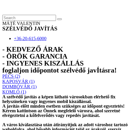
Skip
to
content
MÁTÉ VALENTIN
SZÉLVÉDŐ JAVÍTÁS
+36-20-615-6000
- KEDVEZŐ ÁRAK
- ÖRÖK GARANCIA
- INGYENES KISZÁLLÁS
foglaljon időpontot szélvédő javÍtásra!
PÉCS (2)
KAPOSVÁR (1)
DOMBÓVÁR (1)
KOMLÓ (1)
A szélvédő javítás a képen látható városokban elérhető fix
helyszíneken vagy ingyenes mobil kiszállással.
A javítás előtt
minden esetben
szükséges az időpont egyeztetés!
Kérem
kattintson
az Önnek megfelelő városra, ahol szeretné
elvégeztetni a kőfelverődés vagy repedés javítását.
A város kiválasztása után
átirányítjuk
az adott városhoz tartozó
weboldalra, ahol
bővebb információt
talál az árakról, szervíz