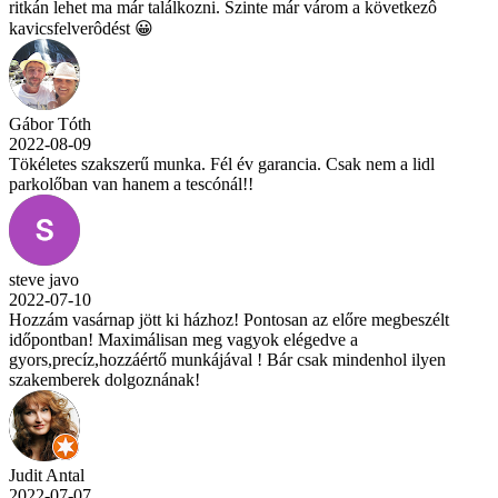
ritkán lehet ma már találkozni. Szinte már várom a következô
kavicsfelverôdést 😀
Gábor Tóth
2022-08-09
Tökéletes szakszerű munka. Fél év garancia. Csak nem a lidl
parkolőban van hanem a tescónál!!
steve javo
2022-07-10
Hozzám vasárnap jött ki házhoz! Pontosan az előre megbeszélt
időpontban! Maximálisan meg vagyok elégedve a
gyors,precíz,hozzáértő munkájával ! Bár csak mindenhol ilyen
szakemberek dolgoznának!
Judit Antal
2022-07-07