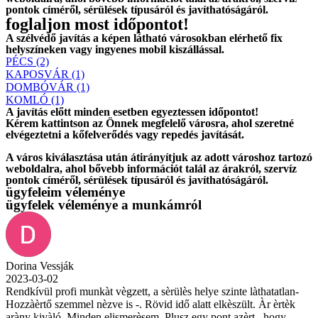
pontok címéről, sérülések típusáról és javíthatóságáról.
foglaljon most időpontot!
A szélvédő javítás a képen látható városokban elérhető fix
helyszíneken vagy ingyenes mobil kiszállással.
PÉCS (2)
KAPOSVÁR (1)
DOMBÓVÁR (1)
KOMLÓ (1)
A javítás előtt
minden esetben
egyeztessen időpontot!
Kérem
kattintson
az Önnek megfelelő városra, ahol szeretné
elvégeztetni a kőfelverődés vagy repedés javítását.
A város kiválasztása után
átirányítjuk
az adott városhoz tartozó
weboldalra, ahol
bővebb információt
talál az árakról, szervíz
pontok címéről, sérülések típusáról és javíthatóságáról.
ügyfeleim véleménye
ügyfelek véleménye a munkámról
Dorina Vessják
2023-03-02
Rendkívül profi munkàt vègzett, a sèrülès helye szinte làthatatlan-
Hozzàèrtő szemmel nèzve is -. Rövid idő alatt elkèszült. Àr èrtèk
aràny kivàló. Minden elismerèsem. Plusz egy pont azèrt , hogy