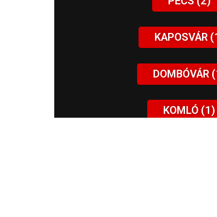
PÉCS (2)
KAPOSVÁR (
DOMBÓVÁR (
KOMLÓ (1)