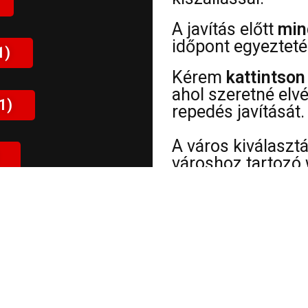
A javítás előtt
min
időpont egyezteté
1)
Kérem
kattintson
ahol szeretné elv
1)
repedés javítását.
A város kiválaszt
városhoz tartozó 
információt
talál 
címéről, sérülések
ÜGYFELEIM VÉLEMÉNYE