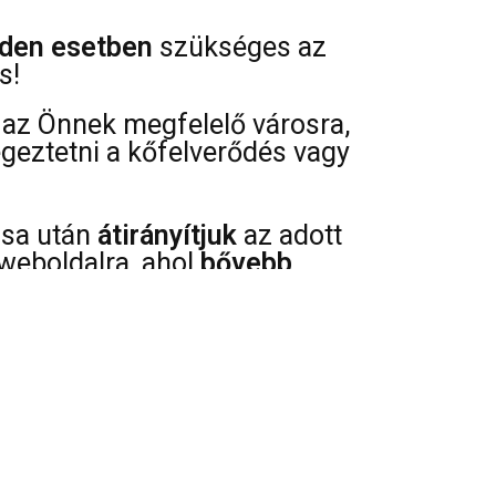
den esetben
szükséges az
s!
az Önnek megfelelő városra,
égeztetni a kőfelverődés vagy
ása után
átirányítjuk
az adott
weboldalra, ahol
bővebb
az árakról, szervíz pontok
 típusáról és javíthatóságáról.