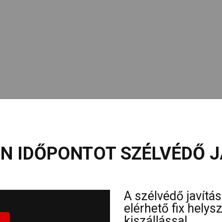
N IDŐPONTOT SZÉLVÉDŐ J
A szélvédő javítá
elérhető fix hely
kiszállással.