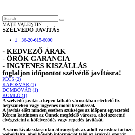
Skip
to
content
MÁTÉ VALENTIN
SZÉLVÉDŐ JAVÍTÁS
+36-20-615-6000
- KEDVEZŐ ÁRAK
- ÖRÖK GARANCIA
- INGYENES KISZÁLLÁS
foglaljon időpontot szélvédő javÍtásra!
PÉCS (2)
KAPOSVÁR (1)
DOMBÓVÁR (1)
KOMLÓ (1)
A szélvédő javítás a képen látható városokban elérhető fix
helyszíneken vagy ingyenes mobil kiszállással.
A javítás előtt
minden esetben
szükséges az időpont egyeztetés!
Kérem
kattintson
az Önnek megfelelő városra, ahol szeretné
elvégeztetni a kőfelverődés vagy repedés javítását.
A város kiválasztása után
átirányítjuk
az adott városhoz tartozó
weboldalra, ahol
bővebb információt
talál az árakról, szervíz