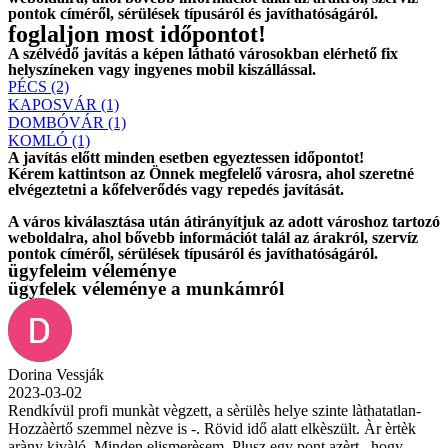
pontok címéről, sérülések típusáról és javíthatóságáról.
foglaljon most időpontot!
A szélvédő javítás a képen látható városokban elérhető fix
helyszíneken vagy ingyenes mobil kiszállással.
PÉCS (2)
KAPOSVÁR (1)
DOMBÓVÁR (1)
KOMLÓ (1)
A javítás előtt
minden esetben
egyeztessen időpontot!
Kérem
kattintson
az Önnek megfelelő városra, ahol szeretné
elvégeztetni a kőfelverődés vagy repedés javítását.
A város kiválasztása után
átirányítjuk
az adott városhoz tartozó
weboldalra, ahol
bővebb információt
talál az árakról, szervíz
pontok címéről, sérülések típusáról és javíthatóságáról.
ügyfeleim véleménye
ügyfelek véleménye a munkámról
Dorina Vessják
2023-03-02
Rendkívül profi munkàt vègzett, a sèrülès helye szinte làthatatlan-
Hozzàèrtő szemmel nèzve is -. Rövid idő alatt elkèszült. Àr èrtèk
aràny kivàló. Minden elismerèsem. Plusz egy pont azèrt , hogy