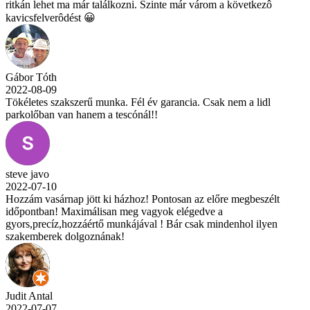
ritkán lehet ma már találkozni. Szinte már várom a következô
kavicsfelverôdést 😀
Gábor Tóth
2022-08-09
Tökéletes szakszerű munka. Fél év garancia. Csak nem a lidl
parkolőban van hanem a tescónál!!
steve javo
2022-07-10
Hozzám vasárnap jött ki házhoz! Pontosan az előre megbeszélt
időpontban! Maximálisan meg vagyok elégedve a
gyors,precíz,hozzáértő munkájával ! Bár csak mindenhol ilyen
szakemberek dolgoznának!
Judit Antal
2022-07-07