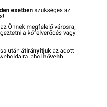
den esetben
szükséges az
s!
az Önnek megfelelő városra,
égeztetni a kőfelverődés vagy
ása után
átirányítjuk
az adott
weboldalra, ahol
bővebb
az árakról, szervíz pontok
 típusáról és javíthatóságáról.