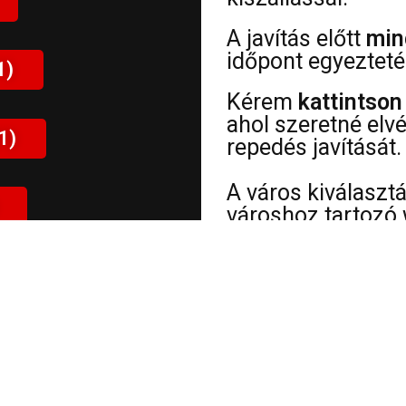
A javítás előtt
min
időpont egyezteté
1)
Kérem
kattintson
ahol szeretné elv
1)
repedés javítását.
A város kiválaszt
városhoz tartozó 
információt
talál 
címéről, sérülések
ÜGYFELEIM VÉLEMÉNYE