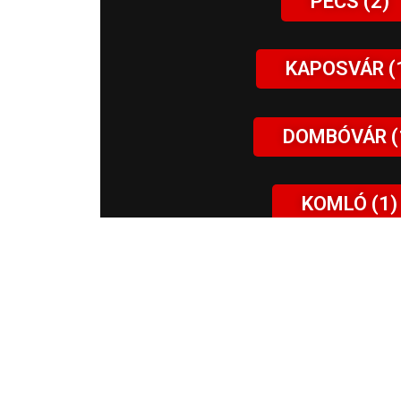
PÉCS (2)
KAPOSVÁR (
DOMBÓVÁR (
KOMLÓ (1)