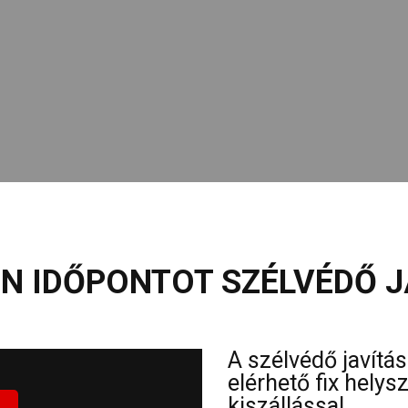
N IDŐPONTOT SZÉLVÉDŐ J
A szélvédő javítá
elérhető fix hely
kiszállással.