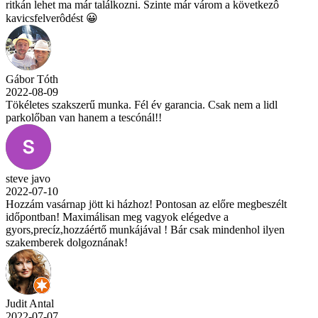
ritkán lehet ma már találkozni. Szinte már várom a következô
kavicsfelverôdést 😀
Gábor Tóth
2022-08-09
Tökéletes szakszerű munka. Fél év garancia. Csak nem a lidl
parkolőban van hanem a tescónál!!
steve javo
2022-07-10
Hozzám vasárnap jött ki házhoz! Pontosan az előre megbeszélt
időpontban! Maximálisan meg vagyok elégedve a
gyors,precíz,hozzáértő munkájával ! Bár csak mindenhol ilyen
szakemberek dolgoznának!
Judit Antal
2022-07-07