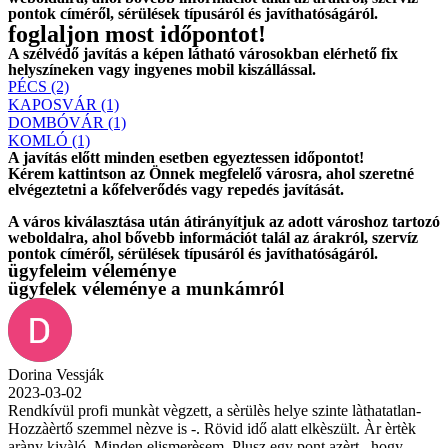
pontok címéről, sérülések típusáról és javíthatóságáról.
foglaljon most időpontot!
A szélvédő javítás a képen látható városokban elérhető fix
helyszíneken vagy ingyenes mobil kiszállással.
PÉCS (2)
KAPOSVÁR (1)
DOMBÓVÁR (1)
KOMLÓ (1)
A javítás előtt
minden esetben
egyeztessen időpontot!
Kérem
kattintson
az Önnek megfelelő városra, ahol szeretné
elvégeztetni a kőfelverődés vagy repedés javítását.
A város kiválasztása után
átirányítjuk
az adott városhoz tartozó
weboldalra, ahol
bővebb információt
talál az árakról, szervíz
pontok címéről, sérülések típusáról és javíthatóságáról.
ügyfeleim véleménye
ügyfelek véleménye a munkámról
Dorina Vessják
2023-03-02
Rendkívül profi munkàt vègzett, a sèrülès helye szinte làthatatlan-
Hozzàèrtő szemmel nèzve is -. Rövid idő alatt elkèszült. Àr èrtèk
aràny kivàló. Minden elismerèsem. Plusz egy pont azèrt , hogy