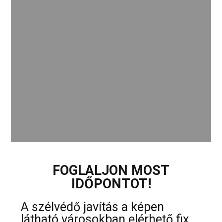
FOGLALJON MOST
IDŐPONTOT!
A szélvédő javítás a képen
látható városokban elérhető fix