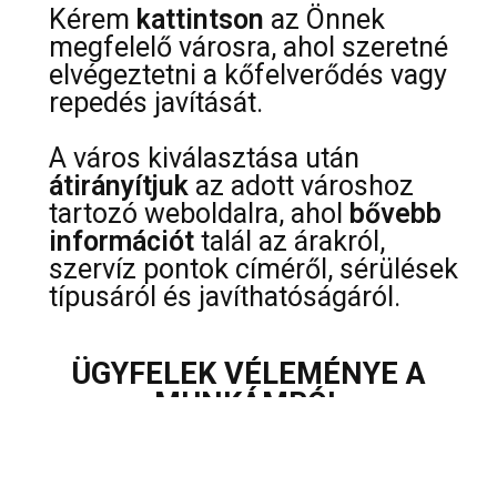
Kérem
kattintson
az Önnek
megfelelő városra, ahol szeretné
elvégeztetni a kőfelverődés vagy
repedés javítását.
A város kiválasztása után
átirányítjuk
az adott városhoz
tartozó weboldalra, ahol
bővebb
információt
talál az árakról,
szervíz pontok címéről, sérülések
típusáról és javíthatóságáról.
ÜGYFELEK VÉLEMÉNYE A
MUNKÁMRÓL