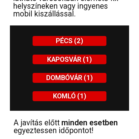
helyszíneken vagy ingyenes
mobil kiszállással.
PÉCS (2)
KAPOSVÁR (1)
DOMBÓVÁR (1)
KOMLÓ (1)
A javítás előtt
minden esetben
egyeztessen időpontot!