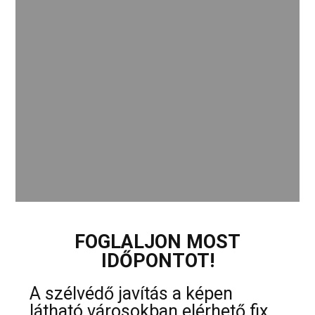
FOGLALJON MOST
IDŐPONTOT!
A szélvédő javítás a képen
látható városokban elérhető fix