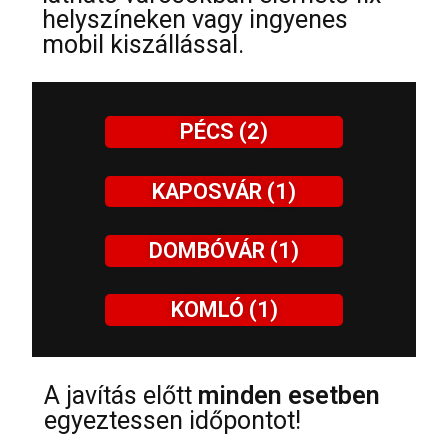
helyszíneken vagy ingyenes
mobil kiszállással.
PÉCS (2)
KAPOSVÁR (1)
DOMBÓVÁR (1)
KOMLÓ (1)
A javítás előtt
minden esetben
egyeztessen időpontot!