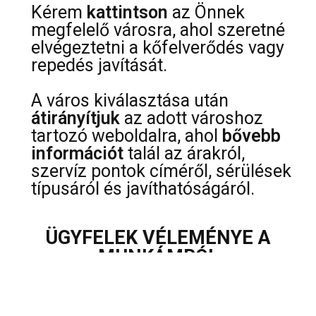
Kérem
kattintson
az Önnek
megfelelő városra, ahol szeretné
elvégeztetni a kőfelverődés vagy
repedés javítását.
A város kiválasztása után
átirányítjuk
az adott városhoz
tartozó weboldalra, ahol
bővebb
információt
talál az árakról,
szervíz pontok címéről, sérülések
típusáról és javíthatóságáról.
ÜGYFELEK VÉLEMÉNYE A
MUNKÁMRÓL