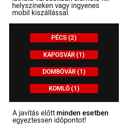
helyszíneken vagy ingyenes
mobil kiszállással.
PÉCS (2)
KAPOSVÁR (1)
DOMBÓVÁR (1)
KOMLÓ (1)
A javítás előtt
minden esetben
egyeztessen időpontot!