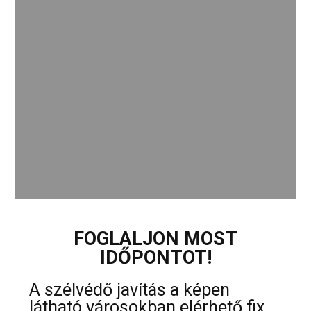
FOGLALJON MOST
IDŐPONTOT!
A szélvédő javítás a képen
látható városokban elérhető fix