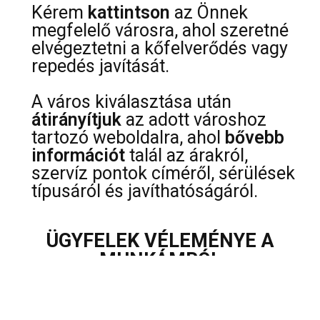
Kérem
kattintson
az Önnek
megfelelő városra, ahol szeretné
elvégeztetni a kőfelverődés vagy
repedés javítását.
A város kiválasztása után
átirányítjuk
az adott városhoz
tartozó weboldalra, ahol
bővebb
információt
talál az árakról,
szervíz pontok címéről, sérülések
típusáról és javíthatóságáról.
ÜGYFELEK VÉLEMÉNYE A
MUNKÁMRÓL