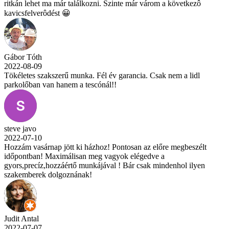
ritkán lehet ma már találkozni. Szinte már várom a következô
kavicsfelverôdést 😀
Gábor Tóth
2022-08-09
Tökéletes szakszerű munka. Fél év garancia. Csak nem a lidl
parkolőban van hanem a tescónál!!
steve javo
2022-07-10
Hozzám vasárnap jött ki házhoz! Pontosan az előre megbeszélt
időpontban! Maximálisan meg vagyok elégedve a
gyors,precíz,hozzáértő munkájával ! Bár csak mindenhol ilyen
szakemberek dolgoznának!
Judit Antal
2022-07-07