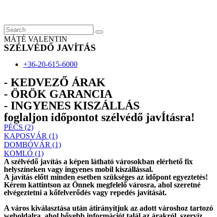
Skip
to
content
MÁTÉ VALENTIN
SZÉLVÉDŐ JAVÍTÁS
+36-20-615-6000
- KEDVEZŐ ÁRAK
- ÖRÖK GARANCIA
- INGYENES KISZÁLLÁS
foglaljon időpontot szélvédő javÍtásra!
PÉCS (2)
KAPOSVÁR (1)
DOMBÓVÁR (1)
KOMLÓ (1)
A szélvédő javítás a képen látható városokban elérhető fix
helyszíneken vagy ingyenes mobil kiszállással.
A javítás előtt
minden esetben
szükséges az időpont egyeztetés!
Kérem
kattintson
az Önnek megfelelő városra, ahol szeretné
elvégeztetni a kőfelverődés vagy repedés javítását.
A város kiválasztása után
átirányítjuk
az adott városhoz tartozó
weboldalra, ahol
bővebb információt
talál az árakról, szervíz