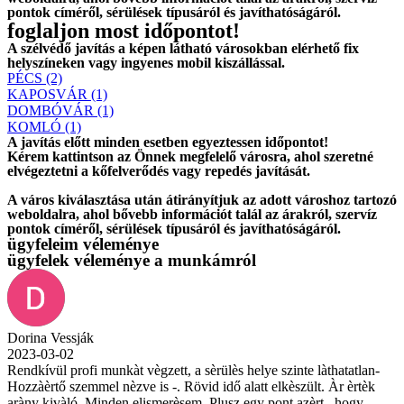
pontok címéről, sérülések típusáról és javíthatóságáról.
foglaljon most időpontot!
A szélvédő javítás a képen látható városokban elérhető fix
helyszíneken vagy ingyenes mobil kiszállással.
PÉCS (2)
KAPOSVÁR (1)
DOMBÓVÁR (1)
KOMLÓ (1)
A javítás előtt
minden esetben
egyeztessen időpontot!
Kérem
kattintson
az Önnek megfelelő városra, ahol szeretné
elvégeztetni a kőfelverődés vagy repedés javítását.
A város kiválasztása után
átirányítjuk
az adott városhoz tartozó
weboldalra, ahol
bővebb információt
talál az árakról, szervíz
pontok címéről, sérülések típusáról és javíthatóságáról.
ügyfeleim véleménye
ügyfelek véleménye a munkámról
Dorina Vessják
2023-03-02
Rendkívül profi munkàt vègzett, a sèrülès helye szinte làthatatlan-
Hozzàèrtő szemmel nèzve is -. Rövid idő alatt elkèszült. Àr èrtèk
aràny kivàló. Minden elismerèsem. Plusz egy pont azèrt , hogy