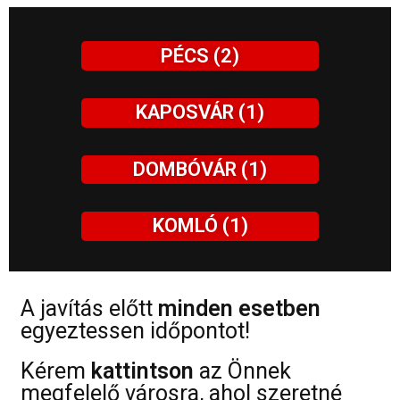
PÉCS (2)
KAPOSVÁR (1)
DOMBÓVÁR (1)
KOMLÓ (1)
A javítás előtt
minden esetben
egyeztessen időpontot!
Kérem
kattintson
az Önnek
megfelelő városra, ahol szeretné