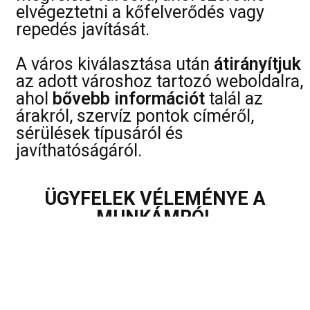
elvégeztetni a kőfelverődés vagy
repedés javítását.
A város kiválasztása után
átirányítjuk
az adott városhoz tartozó weboldalra,
ahol
bővebb információt
talál az
árakról, szervíz pontok címéről,
sérülések típusáról és
javíthatóságáról.
ÜGYFELEK VÉLEMÉNYE A
MUNKÁMRÓL
Dorina Vessják