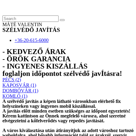
Skip
to
content
MÁTÉ VALENTIN
SZÉLVÉDŐ JAVÍTÁS
+36-20-615-6000
- KEDVEZŐ ÁRAK
- ÖRÖK GARANCIA
- INGYENES KISZÁLLÁS
foglaljon időpontot szélvédő javÍtásra!
PÉCS (2)
KAPOSVÁR (1)
DOMBÓVÁR (1)
KOMLÓ (1)
A szélvédő javítás a képen látható városokban elérhető fix
helyszíneken vagy ingyenes mobil kiszállással.
A javítás előtt
minden esetben
szükséges az időpont egyeztetés!
Kérem
kattintson
az Önnek megfelelő városra, ahol szeretné
elvégeztetni a kőfelverődés vagy repedés javítását.
A város kiválasztása után
átirányítjuk
az adott városhoz tartozó
weboldalra, ahol
bővebb információt
talál az árakról, szervíz