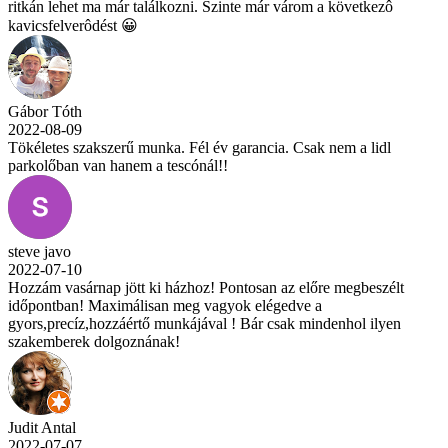
ritkán lehet ma már találkozni. Szinte már várom a következô
kavicsfelverôdést 😀
Gábor Tóth
2022-08-09
Tökéletes szakszerű munka. Fél év garancia. Csak nem a lidl
parkolőban van hanem a tescónál!!
steve javo
2022-07-10
Hozzám vasárnap jött ki házhoz! Pontosan az előre megbeszélt
időpontban! Maximálisan meg vagyok elégedve a
gyors,precíz,hozzáértő munkájával ! Bár csak mindenhol ilyen
szakemberek dolgoznának!
Judit Antal
2022-07-07