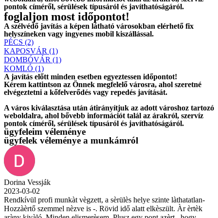
pontok címéről, sérülések típusáról és javíthatóságáról.
foglaljon most időpontot!
A szélvédő javítás a képen látható városokban elérhető fix
helyszíneken vagy ingyenes mobil kiszállással.
PÉCS (2)
KAPOSVÁR (1)
DOMBÓVÁR (1)
KOMLÓ (1)
A javítás előtt
minden esetben
egyeztessen időpontot!
Kérem
kattintson
az Önnek megfelelő városra, ahol szeretné
elvégeztetni a kőfelverődés vagy repedés javítását.
A város kiválasztása után
átirányítjuk
az adott városhoz tartozó
weboldalra, ahol
bővebb információt
talál az árakról, szervíz
pontok címéről, sérülések típusáról és javíthatóságáról.
ügyfeleim véleménye
ügyfelek véleménye a munkámról
Dorina Vessják
2023-03-02
Rendkívül profi munkàt vègzett, a sèrülès helye szinte làthatatlan-
Hozzàèrtő szemmel nèzve is -. Rövid idő alatt elkèszült. Àr èrtèk
aràny kivàló. Minden elismerèsem. Plusz egy pont azèrt , hogy