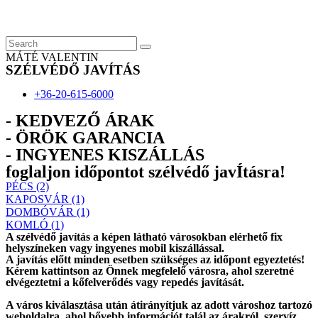
Skip
to
content
MÁTÉ VALENTIN
SZÉLVÉDŐ JAVÍTÁS
+36-20-615-6000
- KEDVEZŐ ÁRAK
- ÖRÖK GARANCIA
- INGYENES KISZÁLLÁS
foglaljon időpontot szélvédő javÍtásra!
PÉCS (2)
KAPOSVÁR (1)
DOMBÓVÁR (1)
KOMLÓ (1)
A szélvédő javítás a képen látható városokban elérhető fix
helyszíneken vagy ingyenes mobil kiszállással.
A javítás előtt
minden esetben
szükséges az időpont egyeztetés!
Kérem
kattintson
az Önnek megfelelő városra, ahol szeretné
elvégeztetni a kőfelverődés vagy repedés javítását.
A város kiválasztása után
átirányítjuk
az adott városhoz tartozó
weboldalra, ahol
bővebb információt
talál az árakról, szervíz