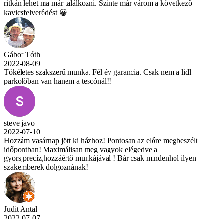
ritkán lehet ma már találkozni. Szinte már várom a következô
kavicsfelverôdést 😀
Gábor Tóth
2022-08-09
Tökéletes szakszerű munka. Fél év garancia. Csak nem a lidl
parkolőban van hanem a tescónál!!
steve javo
2022-07-10
Hozzám vasárnap jött ki házhoz! Pontosan az előre megbeszélt
időpontban! Maximálisan meg vagyok elégedve a
gyors,precíz,hozzáértő munkájával ! Bár csak mindenhol ilyen
szakemberek dolgoznának!
Judit Antal
2022-07-07