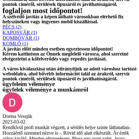
pontok címéről, sérülések típusáról és javíthatóságáról.
foglaljon most időpontot!
A szélvédő javítás a képen látható városokban elérhető fix
helyszíneken vagy ingyenes mobil kiszállással.
PÉCS (2)
KAPOSVÁR (1)
DOMBÓVÁR (1)
KOMLÓ (1)
A javítás előtt
minden esetben
egyeztessen időpontot!
Kérem
kattintson
az Önnek megfelelő városra, ahol szeretné
elvégeztetni a kőfelverődés vagy repedés javítását.
A város kiválasztása után
átirányítjuk
az adott városhoz tartozó
weboldalra, ahol
bővebb információt
talál az árakról, szervíz
pontok címéről, sérülések típusáról és javíthatóságáról.
ügyfeleim véleménye
ügyfelek véleménye a munkámról
Dorina Vessják
2023-03-02
Rendkívül profi munkàt vègzett, a sèrülès helye szinte làthatatlan-
Hozzàèrtő szemmel nèzve is -. Rövid idő alatt elkèszült. Àr èrtèk
aràny kivàló. Minden elismerèsem. Plusz egy pont azèrt , hogy