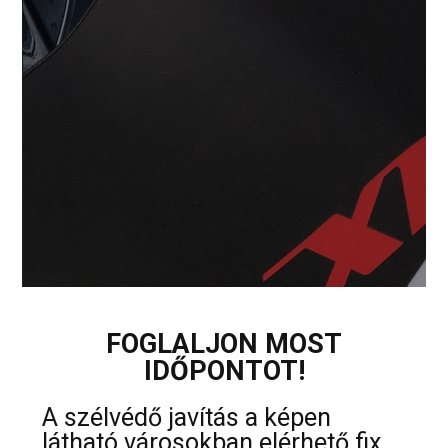
FOGLALJON MOST
IDŐPONTOT!
A szélvédő javítás a képen
látható városokban elérhető fix