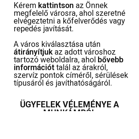
Kérem
kattintson
az Önnek
megfelelő városra, ahol szeretné
elvégeztetni a kőfelverődés vagy
repedés javítását.
A város kiválasztása után
átirányítjuk
az adott városhoz
tartozó weboldalra, ahol
bővebb
információt
talál az árakról,
szervíz pontok címéről, sérülések
típusáról és javíthatóságáról.
ÜGYFELEK VÉLEMÉNYE A
MUNKÁMRÓL