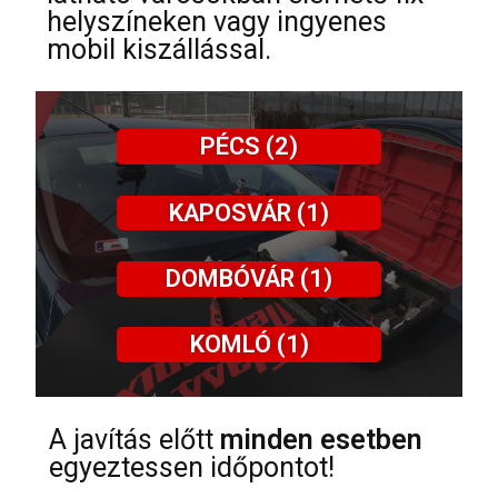
helyszíneken vagy ingyenes
mobil kiszállással.
PÉCS (2)
KAPOSVÁR (1)
DOMBÓVÁR (1)
KOMLÓ (1)
A javítás előtt
minden esetben
egyeztessen időpontot!