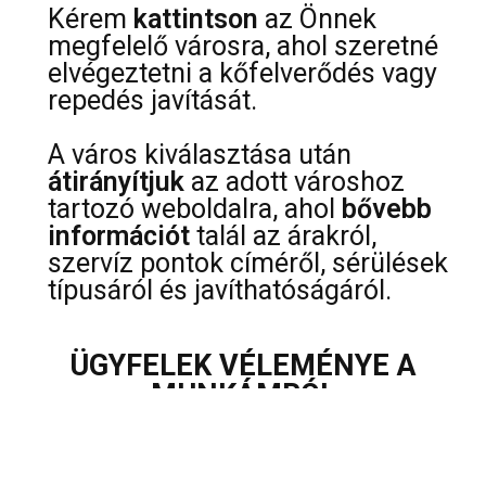
Kérem
kattintson
az Önnek
megfelelő városra, ahol szeretné
elvégeztetni a kőfelverődés vagy
repedés javítását.
A város kiválasztása után
átirányítjuk
az adott városhoz
tartozó weboldalra, ahol
bővebb
információt
talál az árakról,
szervíz pontok címéről, sérülések
típusáról és javíthatóságáról.
ÜGYFELEK VÉLEMÉNYE A
MUNKÁMRÓL