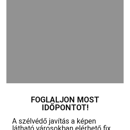
FOGLALJON MOST
IDŐPONTOT!
A szélvédő javítás a képen
látható városokban elérhető fix