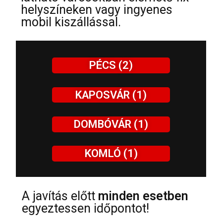
helyszíneken vagy ingyenes
mobil kiszállással.
PÉCS (2)
KAPOSVÁR (1)
DOMBÓVÁR (1)
KOMLÓ (1)
A javítás előtt
minden esetben
egyeztessen időpontot!