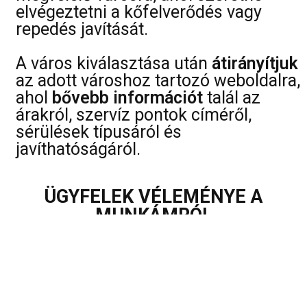
elvégeztetni a kőfelverődés vagy
repedés javítását.
A város kiválasztása után
átirányítjuk
az adott városhoz tartozó weboldalra,
ahol
bővebb információt
talál az
árakról, szervíz pontok címéről,
sérülések típusáról és
javíthatóságáról.
ÜGYFELEK VÉLEMÉNYE A
MUNKÁMRÓL
Dorina Vessják