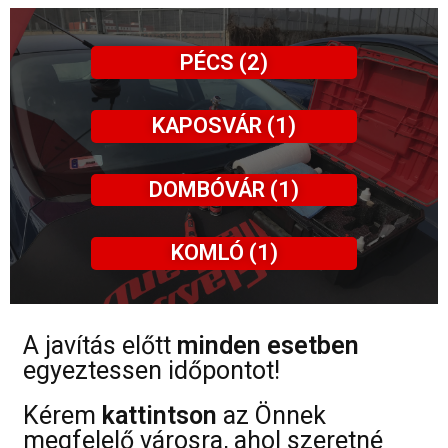
PÉCS (2)
KAPOSVÁR (1)
DOMBÓVÁR (1)
KOMLÓ (1)
A javítás előtt
minden esetben
egyeztessen időpontot!
Kérem
kattintson
az Önnek
megfelelő városra, ahol szeretné