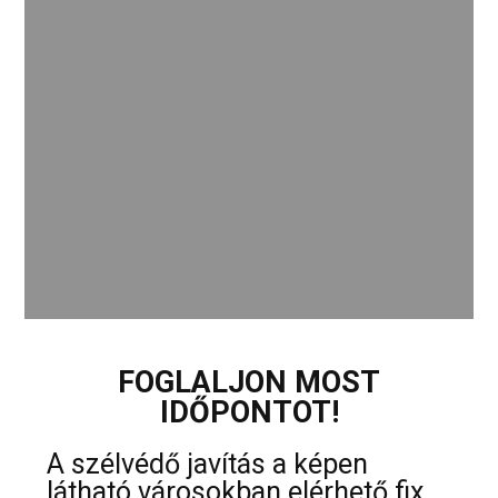
FOGLALJON MOST
IDŐPONTOT!
A szélvédő javítás a képen
látható városokban elérhető fix