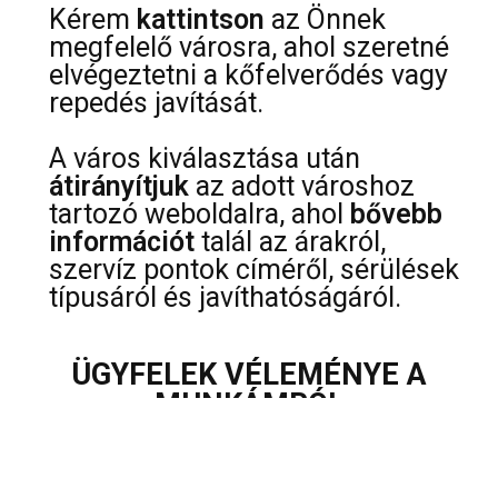
Kérem
kattintson
az Önnek
megfelelő városra, ahol szeretné
elvégeztetni a kőfelverődés vagy
repedés javítását.
A város kiválasztása után
átirányítjuk
az adott városhoz
tartozó weboldalra, ahol
bővebb
információt
talál az árakról,
szervíz pontok címéről, sérülések
típusáról és javíthatóságáról.
ÜGYFELEK VÉLEMÉNYE A
MUNKÁMRÓL