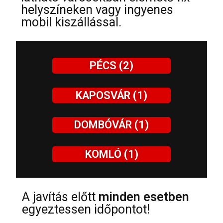
helyszíneken vagy ingyenes
mobil kiszállással.
PÉCS (2)
KAPOSVÁR (1)
DOMBÓVÁR (1)
KOMLÓ (1)
A javítás előtt
minden esetben
egyeztessen időpontot!