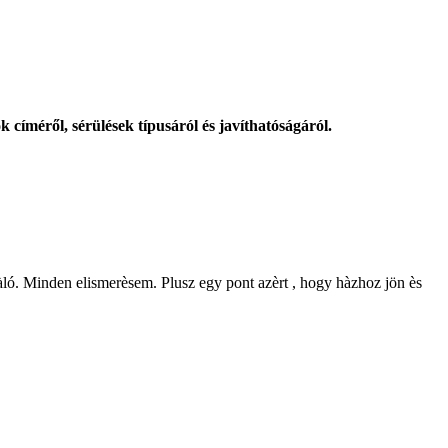
k címéről, sérülések típusáról és javíthatóságáról.
ivàló. Minden elismerèsem. Plusz egy pont azèrt , hogy hàzhoz jön ès