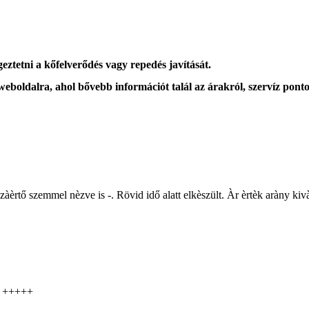
eztetni a kőfelverődés vagy repedés javítását.
 weboldalra, ahol
bővebb információt
talál az árakról, szervíz ponto
zzàèrtő szemmel nèzve is -. Rövid idő alatt elkèszült. Àr èrtèk aràny k
s! +++++