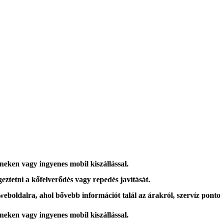
íneken vagy ingyenes mobil kiszállással.
eztetni a kőfelverődés vagy repedés javítását.
 weboldalra, ahol
bővebb információt
talál az árakról, szervíz ponto
íneken vagy ingyenes mobil kiszállással.