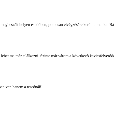
 megbeszélt helyen és időben, pontosan elvégzésére került a munka. Bát
n lehet ma már találkozni. Szinte már várom a következô kavicsfelverôd
ban van hanem a tescónál!!