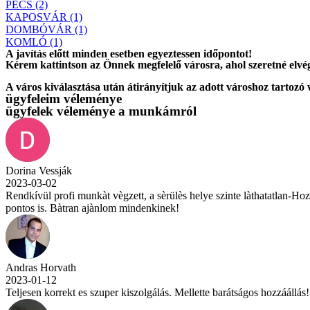
PÉCS (2)
KAPOSVÁR (1)
DOMBÓVÁR (1)
KOMLÓ (1)
A javítás előtt
minden esetben
egyeztessen időpontot!
Kérem
kattintson
az Önnek megfelelő városra, ahol szeretné elvég
A város kiválasztása után
átirányítjuk
az adott városhoz tartozó
ügyfeleim véleménye
ügyfelek véleménye a munkámról
Dorina Vessják
2023-03-02
Rendkívül profi munkàt vègzett, a sèrülès helye szinte làthatatlan-Ho
pontos is. Bàtran ajànlom mindenkinek!
Andras Horvath
2023-01-12
Teljesen korrekt es szuper kiszolgálás. Mellette barátságos hozzáállá