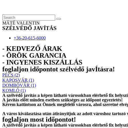
Skip
to
content
MÁTÉ VALENTIN
SZÉLVÉDŐ JAVÍTÁS
+36-20-615-6000
- KEDVEZŐ ÁRAK
- ÖRÖK GARANCIA
- INGYENES KISZÁLLÁS
foglaljon időpontot szélvédő javÍtásra!
PÉCS (2)
KAPOSVÁR (1)
DOMBÓVÁR (1)
KOMLÓ (1)
A szélvédő javítás a képen látható városokban elérhető fix helysz
A javítás előtt
minden esetben
szükséges az időpont egyeztetés!
Kérem
kattintson
az Önnek megfelelő városra, ahol szeretné elvég
A város kiválasztása után
átirányítjuk
az adott városhoz tartozó
foglaljon most időpontot!
A szélvédő javítás a képen látható városokban elérhető fix helysz