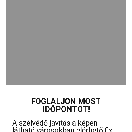
FOGLALJON MOST
IDŐPONTOT!
A szélvédő javítás a képen
látható városokban elérhető fix