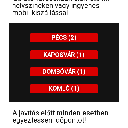
helyszíneken vagy ingyenes
mobil kiszállással.
PÉCS (2)
KAPOSVÁR (1)
DOMBÓVÁR (1)
KOMLÓ (1)
A javítás előtt
minden esetben
egyeztessen időpontot!