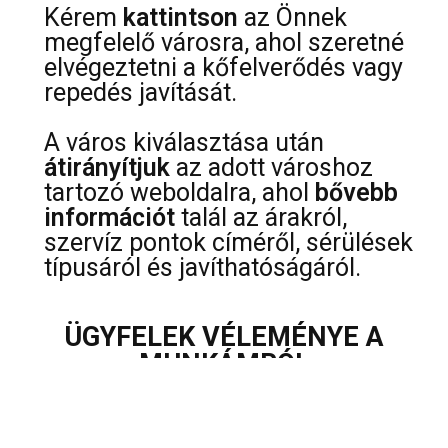
Kérem
kattintson
az Önnek
megfelelő városra, ahol szeretné
elvégeztetni a kőfelverődés vagy
repedés javítását.
A város kiválasztása után
átirányítjuk
az adott városhoz
tartozó weboldalra, ahol
bővebb
információt
talál az árakról,
szervíz pontok címéről, sérülések
típusáról és javíthatóságáról.
ÜGYFELEK VÉLEMÉNYE A
MUNKÁMRÓL