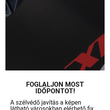
FOGLALJON MOST
IDŐPONTOT!
A szélvédő javítás a képen
látható városokban elérhető fix