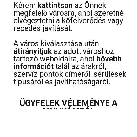
Kérem
kattintson
az Önnek
megfelelő városra, ahol szeretné
elvégeztetni a kőfelverődés vagy
repedés javítását.
A város kiválasztása után
átirányítjuk
az adott városhoz
tartozó weboldalra, ahol
bővebb
információt
talál az árakról,
szervíz pontok címéről, sérülések
típusáról és javíthatóságáról.
ÜGYFELEK VÉLEMÉNYE A
MUNKÁMRÓL