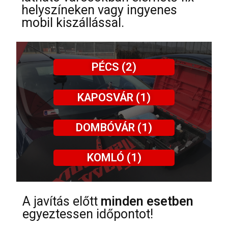
helyszíneken vagy ingyenes
mobil kiszállással.
PÉCS (2)
KAPOSVÁR (1)
DOMBÓVÁR (1)
KOMLÓ (1)
A javítás előtt
minden esetben
egyeztessen időpontot!