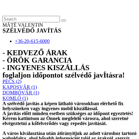
Skip
to
content
MÁTÉ VALENTIN
SZÉLVÉDŐ JAVÍTÁS
+36-20-615-6000
- KEDVEZŐ ÁRAK
- ÖRÖK GARANCIA
- INGYENES KISZÁLLÁS
foglaljon időpontot szélvédő javÍtásra!
PÉCS (2)
KAPOSVÁR (1)
DOMBÓVÁR (1)
KOMLÓ (1)
A szélvédő javítás a képen látható városokban elérhető fix
helyszíneken vagy ingyenes mobil kiszállással.
A javítás előtt
minden esetben
szükséges az időpont egyeztetés!
Kérem
kattintson
az Önnek megfelelő városra, ahol szeretné
elvégeztetni a kőfelverődés vagy repedés javítását.
A város kiválasztása után
átirányítjuk
az adott városhoz tartozó
weboldalra, ahol
bővebb információt
talál az árakról, szervíz