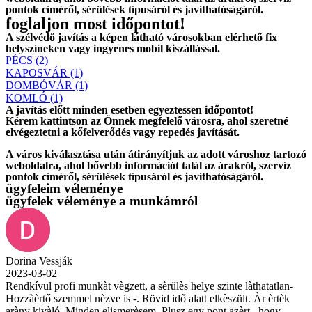
pontok címéről, sérülések típusáról és javíthatóságáról.
foglaljon most időpontot!
A szélvédő javítás a képen látható városokban elérhető fix
helyszíneken vagy ingyenes mobil kiszállással.
PÉCS (2)
KAPOSVÁR (1)
DOMBÓVÁR (1)
KOMLÓ (1)
A javítás előtt
minden esetben
egyeztessen időpontot!
Kérem
kattintson
az Önnek megfelelő városra, ahol szeretné
elvégeztetni a kőfelverődés vagy repedés javítását.
A város kiválasztása után
átirányítjuk
az adott városhoz tartozó
weboldalra, ahol
bővebb információt
talál az árakról, szervíz
pontok címéről, sérülések típusáról és javíthatóságáról.
ügyfeleim véleménye
ügyfelek véleménye a munkámról
Dorina Vessják
2023-03-02
Rendkívül profi munkàt vègzett, a sèrülès helye szinte làthatatlan-
Hozzàèrtő szemmel nèzve is -. Rövid idő alatt elkèszült. Àr èrtèk
aràny kivàló. Minden elismerèsem. Plusz egy pont azèrt , hogy