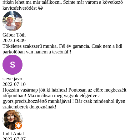
ritkán lehet ma már találkozni. Szinte már várom a következô
kavicsfelverôdést 😀
Gábor Tóth
2022-08-09
Tökéletes szakszerű munka. Fél év garancia. Csak nem a lidl
parkolőban van hanem a tescónál!!
steve javo
2022-07-10
Hozzám vasárnap jött ki házhoz! Pontosan az előre megbeszélt
időpontban! Maximálisan meg vagyok elégedve a
gyors,precíz,hozzáértő munkájával ! Bár csak mindenhol ilyen
szakemberek dolgoznának!
Judit Antal
2022-07-07