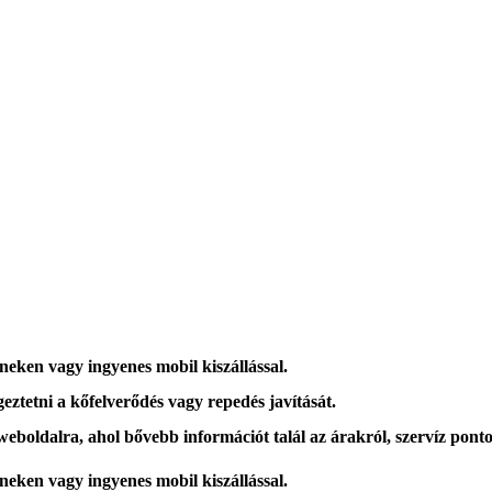
íneken vagy ingyenes mobil kiszállással.
eztetni a kőfelverődés vagy repedés javítását.
 weboldalra, ahol
bővebb információt
talál az árakról, szervíz ponto
íneken vagy ingyenes mobil kiszállással.