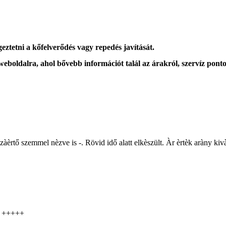
eztetni a kőfelverődés vagy repedés javítását.
 weboldalra, ahol
bővebb információt
talál az árakról, szervíz ponto
zzàèrtő szemmel nèzve is -. Rövid idő alatt elkèszült. Àr èrtèk aràny k
s! +++++