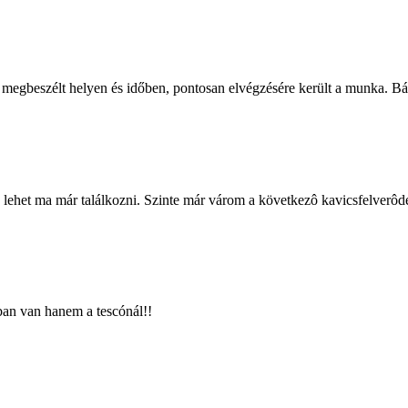
 megbeszélt helyen és időben, pontosan elvégzésére került a munka. Bát
n lehet ma már találkozni. Szinte már várom a következô kavicsfelverôd
ban van hanem a tescónál!!