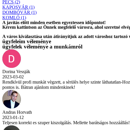
PÉCS (2)
KAPOSVÁR (1)
DOMBÓVÁR (1)
KOMLÓ (1)
A javítás előtt
minden esetben
egyeztessen időpontot!
Kérem
kattintson
az Önnek megfelelő városra, ahol szeretné elvég
A város kiválasztása után
átirányítjuk
az adott városhoz tartozó
ügyfeleim véleménye
ügyfelek véleménye a munkámról
Dorina Vessják
2023-03-02
Rendkívül profi munkàt vègzett, a sèrülès helye szinte làthatatlan-Ho
pontos is. Bàtran ajànlom mindenkinek!
Andras Horvath
2023-01-12
Teljesen korrekt es szuper kiszolgálás. Mellette barátságos hozzáállá