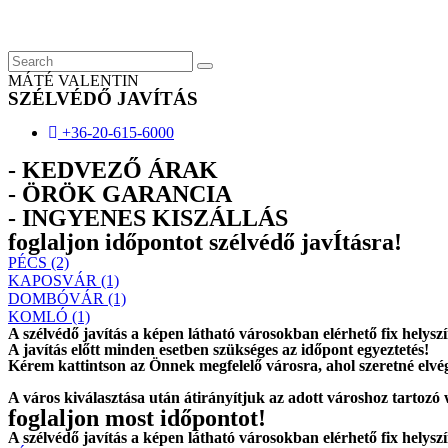
Skip
to
content
MÁTÉ VALENTIN
SZÉLVÉDŐ JAVÍTÁS
+36-20-615-6000
- KEDVEZŐ ÁRAK
- ÖRÖK GARANCIA
- INGYENES KISZÁLLÁS
foglaljon időpontot szélvédő javÍtásra!
PÉCS (2)
KAPOSVÁR (1)
DOMBÓVÁR (1)
KOMLÓ (1)
A szélvédő javítás a képen látható városokban elérhető fix helysz
A javítás előtt
minden esetben
szükséges az időpont egyeztetés!
Kérem
kattintson
az Önnek megfelelő városra, ahol szeretné elvég
A város kiválasztása után
átirányítjuk
az adott városhoz tartozó
foglaljon most időpontot!
A szélvédő javítás a képen látható városokban elérhető fix helysz