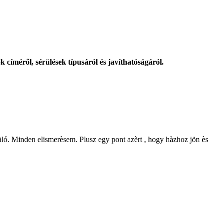
k címéről, sérülések típusáról és javíthatóságáról.
ivàló. Minden elismerèsem. Plusz egy pont azèrt , hogy hàzhoz jön ès