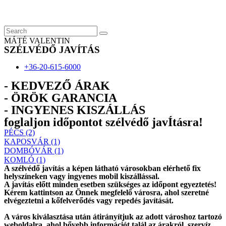
Skip
to
content
MÁTÉ VALENTIN
SZÉLVÉDŐ JAVÍTÁS
+36-20-615-6000
- KEDVEZŐ ÁRAK
- ÖRÖK GARANCIA
- INGYENES KISZÁLLÁS
foglaljon időpontot szélvédő javÍtásra!
PÉCS (2)
KAPOSVÁR (1)
DOMBÓVÁR (1)
KOMLÓ (1)
A szélvédő javítás a képen látható városokban elérhető fix
helyszíneken vagy ingyenes mobil kiszállással.
A javítás előtt
minden esetben
szükséges az időpont egyeztetés!
Kérem
kattintson
az Önnek megfelelő városra, ahol szeretné
elvégeztetni a kőfelverődés vagy repedés javítását.
A város kiválasztása után
átirányítjuk
az adott városhoz tartozó
weboldalra, ahol
bővebb információt
talál az árakról, szervíz