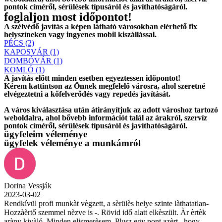
pontok címéről, sérülések típusáról és javíthatóságáról.
foglaljon most időpontot!
A szélvédő javítás a képen látható városokban elérhető fix
helyszíneken vagy ingyenes mobil kiszállással.
PÉCS (2)
KAPOSVÁR (1)
DOMBÓVÁR (1)
KOMLÓ (1)
A javítás előtt
minden esetben
egyeztessen időpontot!
Kérem
kattintson
az Önnek megfelelő városra, ahol szeretné
elvégeztetni a kőfelverődés vagy repedés javítását.
A város kiválasztása után
átirányítjuk
az adott városhoz tartozó
weboldalra, ahol
bővebb információt
talál az árakról, szervíz
pontok címéről, sérülések típusáról és javíthatóságáról.
ügyfeleim véleménye
ügyfelek véleménye a munkámról
Dorina Vessják
2023-03-02
Rendkívül profi munkàt vègzett, a sèrülès helye szinte làthatatlan-
Hozzàèrtő szemmel nèzve is -. Rövid idő alatt elkèszült. Àr èrtèk
aràny kivàló. Minden elismerèsem. Plusz egy pont azèrt , hogy