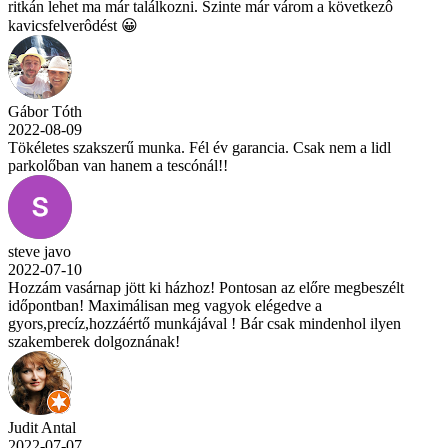
ritkán lehet ma már találkozni. Szinte már várom a következô
kavicsfelverôdést 😀
Gábor Tóth
2022-08-09
Tökéletes szakszerű munka. Fél év garancia. Csak nem a lidl
parkolőban van hanem a tescónál!!
steve javo
2022-07-10
Hozzám vasárnap jött ki házhoz! Pontosan az előre megbeszélt
időpontban! Maximálisan meg vagyok elégedve a
gyors,precíz,hozzáértő munkájával ! Bár csak mindenhol ilyen
szakemberek dolgoznának!
Judit Antal
2022-07-07