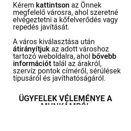
Kérem
kattintson
az Önnek
megfelelő városra, ahol szeretné
elvégeztetni a kőfelverődés vagy
repedés javítását.
A város kiválasztása után
átirányítjuk
az adott városhoz
tartozó weboldalra, ahol
bővebb
információt
talál az árakról,
szervíz pontok címéről, sérülések
típusáról és javíthatóságáról.
ÜGYFELEK VÉLEMÉNYE A
MUNKÁMRÓL