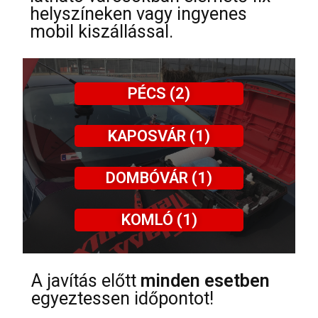
helyszíneken vagy ingyenes
mobil kiszállással.
PÉCS (2)
KAPOSVÁR (1)
DOMBÓVÁR (1)
KOMLÓ (1)
A javítás előtt
minden esetben
egyeztessen időpontot!