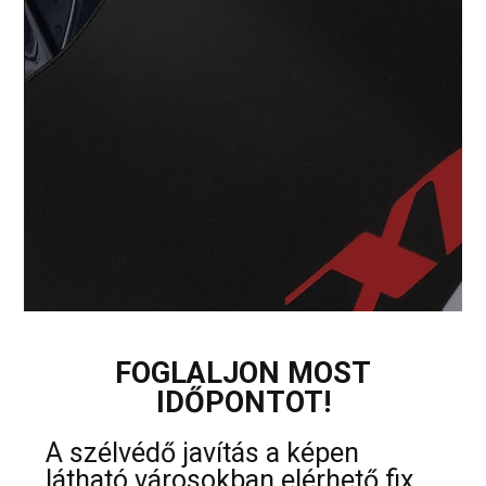
FOGLALJON MOST
IDŐPONTOT!
A szélvédő javítás a képen
látható városokban elérhető fix