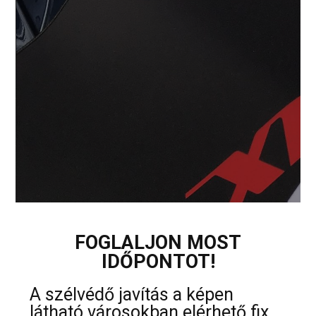
FOGLALJON MOST
IDŐPONTOT!
A szélvédő javítás a képen
látható városokban elérhető fix