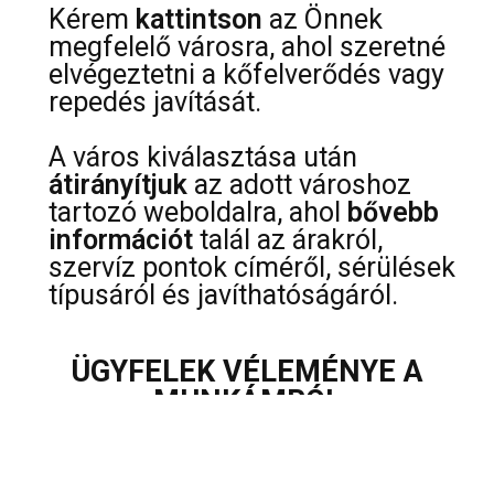
Kérem
kattintson
az Önnek
megfelelő városra, ahol szeretné
elvégeztetni a kőfelverődés vagy
repedés javítását.
A város kiválasztása után
átirányítjuk
az adott városhoz
tartozó weboldalra, ahol
bővebb
információt
talál az árakról,
szervíz pontok címéről, sérülések
típusáról és javíthatóságáról.
ÜGYFELEK VÉLEMÉNYE A
MUNKÁMRÓL