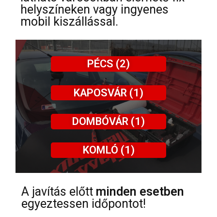
helyszíneken vagy ingyenes
mobil kiszállással.
PÉCS (2)
KAPOSVÁR (1)
DOMBÓVÁR (1)
KOMLÓ (1)
A javítás előtt
minden esetben
egyeztessen időpontot!