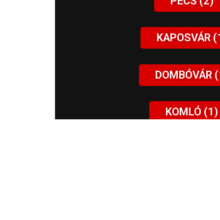
PÉCS (2)
KAPOSVÁR (
DOMBÓVÁR (
KOMLÓ (1)