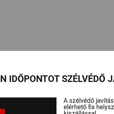
N IDŐPONTOT SZÉLVÉDŐ J
A szélvédő javítá
elérhető fix hely
kiszállással.