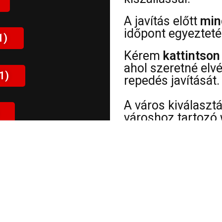
A javítás előtt
min
időpont egyezteté
1)
Kérem
kattintson
ahol szeretné elv
1)
repedés javítását.
A város kiválaszt
városhoz tartozó 
információt
talál 
címéről, sérülések
ÜGYFELEIM VÉLEMÉNYE