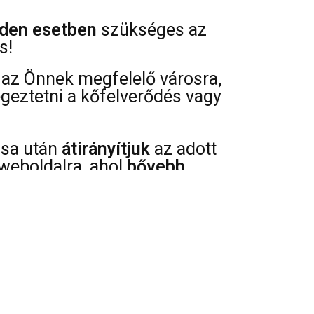
den esetben
szükséges az
s!
az Önnek megfelelő városra,
égeztetni a kőfelverődés vagy
ása után
átirányítjuk
az adott
weboldalra, ahol
bővebb
az árakról, szervíz pontok
 típusáról és javíthatóságáról.