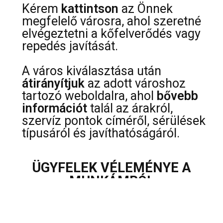
Kérem
kattintson
az Önnek
megfelelő városra, ahol szeretné
elvégeztetni a kőfelverődés vagy
repedés javítását.
A város kiválasztása után
átirányítjuk
az adott városhoz
tartozó weboldalra, ahol
bővebb
információt
talál az árakról,
szervíz pontok címéről, sérülések
típusáról és javíthatóságáról.
ÜGYFELEK VÉLEMÉNYE A
MUNKÁMRÓL