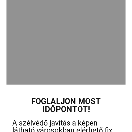
FOGLALJON MOST
IDŐPONTOT!
A szélvédő javítás a képen
látható városokban elérhető fix