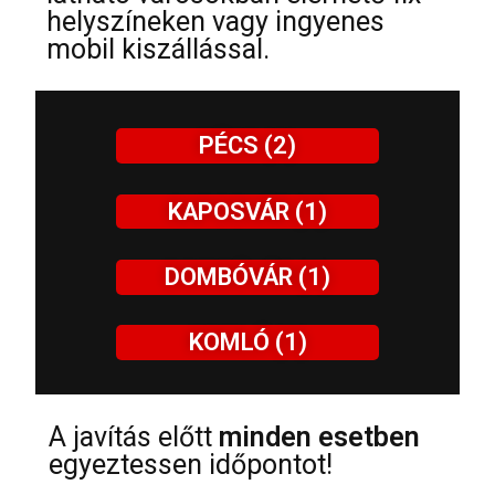
helyszíneken vagy ingyenes
mobil kiszállással.
PÉCS (2)
KAPOSVÁR (1)
DOMBÓVÁR (1)
KOMLÓ (1)
A javítás előtt
minden esetben
egyeztessen időpontot!